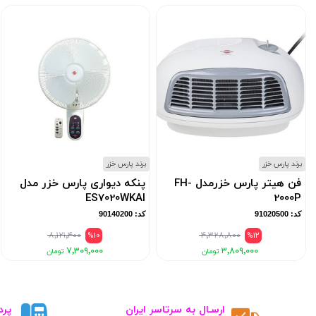
برند پارس خزر
برند پارس خزر
فن هیتر پارس خزرمدل FH-
پنکه دیواری پارس خزر مدل
ES7020WKAI
2000P
کد: 91020500
کد: 90140200
۸٬۱۲۱٬۴۰۰
%10
۴٬۳۲۸٬۸۰۰
%12
۷٬۳۰۹٬۰۰۰
۳٬۸۰۹٬۰۰۰
ارسـال به سرتاسر ایران
پرد