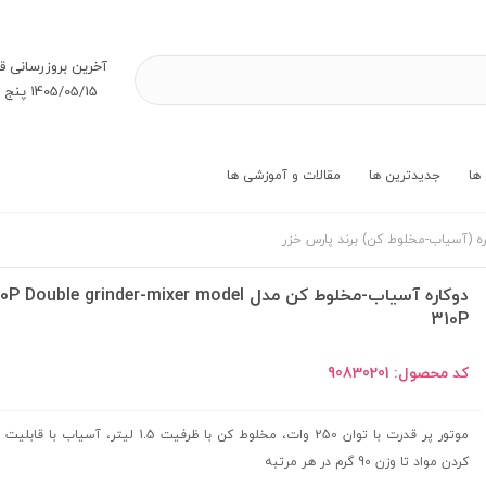
آخرین بروز‌رسانی ق
1405/05/15 پنج شنبه
ها
جدیدترین ها
مقالات و آموزشی ها
ره (آسیاب-مخلوط کن) برند پارس خزر
دوکاره آسیاب-مخلوط کن مدل P Double grinder-mixer model
310P
کد محصول:
90830201
موتور پر قدرت با توان 250 وات، مخلوط کن با ظرفیت 1.5 لیتر، آسیا
کردن مواد تا وزن 90 گرم در هر مرتبه