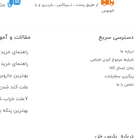
از طریق پست ، تــیپاکس ، باربــری و یا
ویژ
اتوبوس
دسترسی سریع
مقالات و آمو
درباره ما
راهنمای خرید 
شرایط مرجوع کردن اجناس
راهنمای خرید 
زمان ارسال کالا
بهترین جاروبرقی‌های رباتیک ۶
پیگیری سفارشات
تماس با ما
علت کند شدن 
7علت خراب شدن ماشین اصلاح + راهنمای تعمیر در خانه
بهترین پنکه ب
درباره پارس خزر