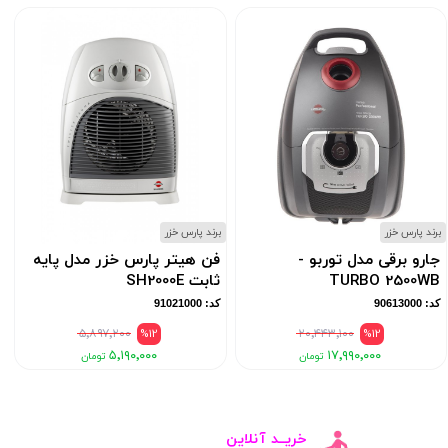
برند پارس خزر
برند پارس خزر
ب
جارو برقی مدل توربو -
فن هیتر پارس خزر مدل پایه
TURBO 2500WB
ثابت SH2000E
کد: 90613000
کد: 91021000
۵٬۸۹۷٬۲۰۰
%12
۲۰٬۴۴۳٬۱۰۰
%12
۵٬۱۹۰٬۰۰۰
۱۷٬۹۹۰٬۰۰۰
خریــد آنلاین