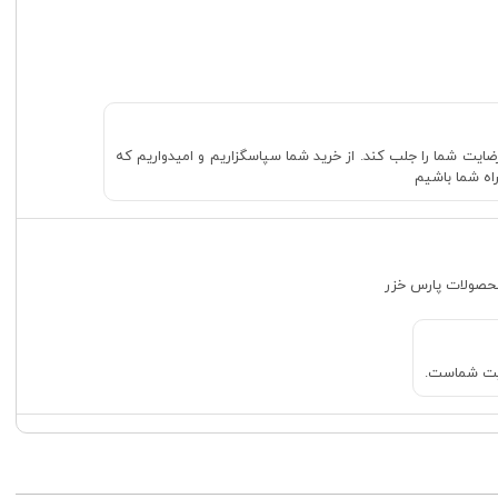
ه پارس خزر سپاسگزاریم. خوشحالیم که دوکاره آسیاب-مخلوط کن مدل 310P - توانسته رضایت شما را جلب کند. از خرید شما سپاسگزاریم و امیدواریم که
اه شما باشیم
محصولات پارس خزر
ایت شماست.