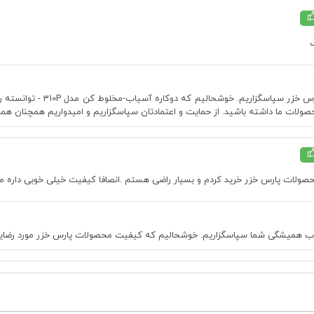
درود بر شما،ز اعتمادتون ب
حصولات ما داشته باشید. از حمایت و اعتمادتان سپاسگزاریم و امیدواریم همچنان همر
صولات پارس خزر خرید کردم و بسیار راضی هستم .انصافا کیفیت خیلی خوبی داره 
انتخاب همیشگی شما سپاسگزاریم. خوشحالیم که کیفیت محصولات پارس خزر مورد رض