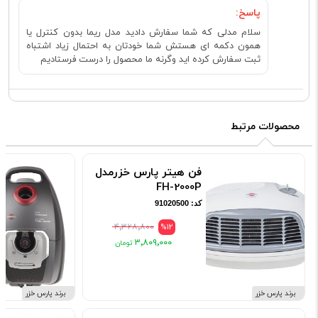
پاسخ:
سلام مدلی که شما سفارش دادید مدل ریما بدون کنترل یا
همون دکمه ای هستش شما خودتان به احتمال زیاد اشتباه
ثبت سفارش کرده اید وگرنه ما محصول را درست فرستادیم
محصولات مرتبط
فن هیتر پارس خزرمدل
FH-2000P
کد: 91020500
۴٬۳۲۸٬۸۰۰
%12
۳٬۸۰۹٬۰۰۰
برند پارس خزر
برند پارس خزر