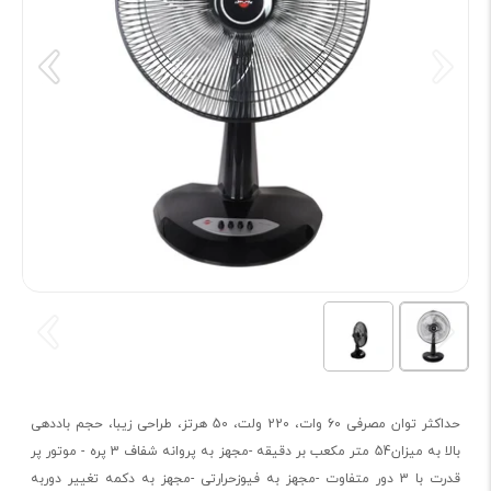
حداکثر توان مصرفی 60 وات، 220 ولت، 50 هرتز، طراحی زیبا، حجم باددهی
بالا به میزان54 متر مکعب بر دقیقه -مجهز به پروانه شفاف 3 پره - موتور پر
قدرت با 3 دور متفاوت -مجهز به فیوزحرارتی -مجهز به دکمه تغییر دوربه