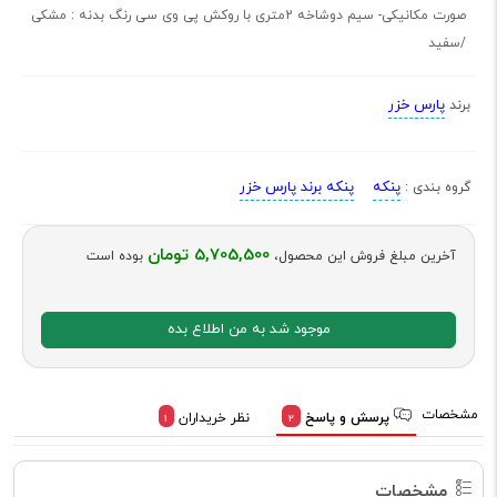
صورت مکانیکی- سیم دوشاخه 2متری با روکش پی وی سی رنگ بدنه : مشکی
/سفید
پارس خزر
برند
پنکه
پنکه برند پارس خزر
گروه بندی :
5,705,500 تومان
آخرین مبلغ فروش این محصول،
بوده است
موجود شد به من اطلاع بده
مشخصات
پرسش و پاسخ
نظر خریداران
1
2
مشخصات