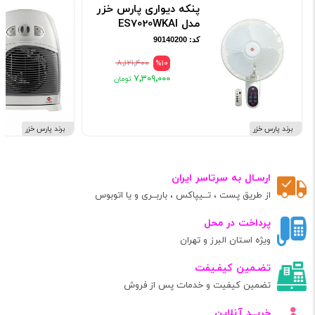
پنکه دیواری پارس خزر
مدل ES7020WKAI
کد: 90140200
۸٬۱۲۱٬۴۰۰
%10
۷٬۳۰۹٬۰۰۰
برند پارس خزر
برند پارس خزر
ارسـال به سرتاسر ایران
از طریق پست ، تــیپاکس ، باربــری و یا اتوبوس
پرداخت در محل
ویژه استان البرز و تهران
تضـمین کیفـیفت
تضمین کیفیت و خدمات پس از فروش
خریــد آنلاین