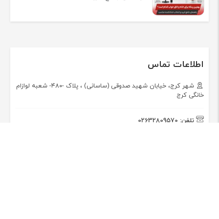
اطلاعات تماس
شهر کرج، خیابان شهید صدوقی (ساسانی) ، پلاک -۴۸۰- شعبه لوازام
خانگی کرج
تلفن:
02632809570
همراه فروشگاه اینترنتی نمایندگی لوازم خانگی پارس خزر
باشید!