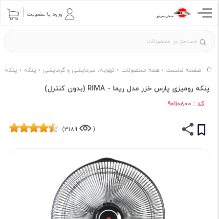
ورود یا عضویت
صفحه نخست
همه محصولات
تهویه، سرمایشی و گرمایشی
پنکه
پنکه بر
پنکه رومیزی پارس خزر مدل ریما - RIMA (بدون کنترل)
کد :
90110800
3189)
(