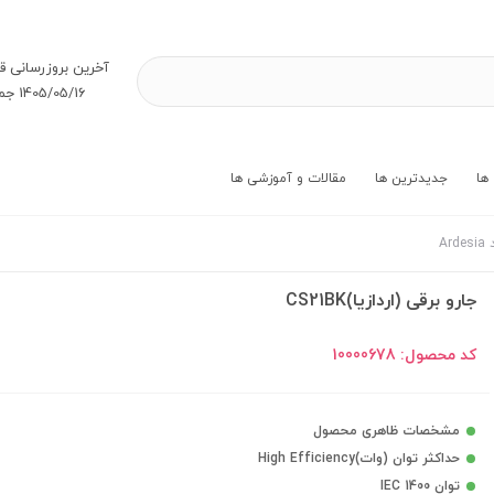
آخرین بروز‌رسانی ق
1405/05/16 جمعه
ها
جدیدترین ها
مقالات و آموزشی ها
Ar
جارو برقی (اردازیا)CS21BK
کد محصول:
10000678
مشخصات ظاهری محصول
حداکثر توان (وات)High Efficiency
توان IEC 1400