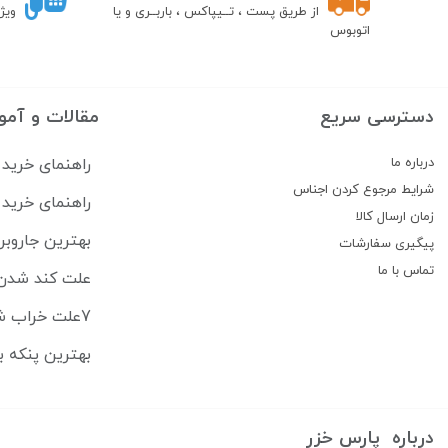
از طریق پست ، تــیپاکس ، باربــری و یا
ویژ
اتوبوس
دسترسی سریع
مقالات و آمو
درباره ما
راهنمای خرید 
شرایط مرجوع کردن اجناس
راهنمای خرید 
زمان ارسال کالا
بهترین جاروبرقی‌های رباتیک ۶
پیگیری سفارشات
تماس با ما
علت کند شدن 
7علت خراب شدن ماشین اصلاح + راهنمای تعمیر در خانه
بهترین پنکه ب
درباره پارس خزر