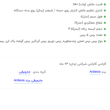
قدرت مکش (وات) 650
کنترل تنظیم مکش کنترلر روی دسته / شیفتر (پدال) روی بدنه دستگاه
طول سیم (متر)8
شعاع عملکردی (متر)11
حجم کیسه زباله (لیتر)4.5
تعداد برس 5 برس
نوع برس برس اصلی چندمنظوره, برس توربو, برس گردگیر, برس گوشه پاک کن, بر
گارانتی شرکتی اردازیا 24 ماه
گارانتی
Ardesia
جاروبرقی
برند
گروه بندی :
جاروبرقی برند Ardesia