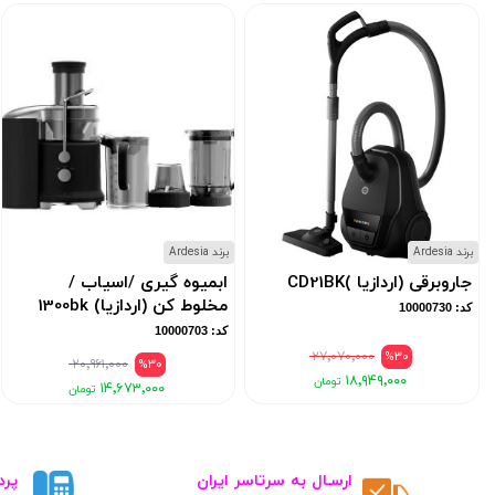
برند Ardesia
برند Ardesia
جاروبرقی (اردازیا )CD21BK
ابمیوه گیری /اسیاب /
مخلوط کن (اردازیا) 1300bk
کد: 10000730
کد: 10000703
۲۷٬۰۷۰٬۰۰۰
%30
۲۰٬۹۶۱٬۰۰۰
%30
۱۸٬۹۴۹٬۰۰۰
۱۴٬۶۷۳٬۰۰۰
ارسـال به سرتاسر ایران
پرد