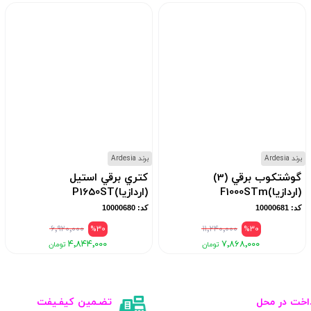
برند Ardesia
برند Ardesia
گوشتکوب برقي (3)
کتري برقي استيل
(اردازيا)F1000STm
(اردازيا)P1650ST
کد: 10000681
کد: 10000680
۶٬۹۲۰٬۰۰۰
%30
۱۱٬۲۴۰٬۰۰۰
%30
۴٬۸۴۴٬۰۰۰
۷٬۸۶۸٬۰۰۰
اخت در محل
تضـمین کیفـیفت