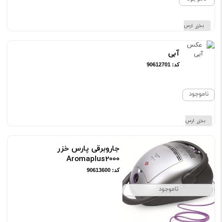
برند پارس خزر
آبی
کد: 90612701
ناموجود
برند پارس خزر
جاروبرقی پارس خزر
Aromaplus2000
کد: 90613600
ناموجود