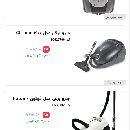
می‌توانید با مشاهده این محصولات در فروشگاه اینترنتی پارس خزر و
برند پارس خزر
با مقایسه‌ی جاروبرقی های مختلف انتخابی درست و به صرفه داشته
جارو برقی مدل 2100 Chrome
باشید. پارس خزر، برند نام آشنای ایرانی برای خانواده های ایرانی است.
کد: 90613700
۱۴٬۰۱۸٬۹۰۰
%12
۱۲٬۳۳۷٬۰۰۰
برند پارس خزر
جارو برقی مدل فوتون - Fotun
کد: 90630702
۹٬۶۷۳٬۵۰۰
%12
۸٬۵۱۳٬۰۰۰