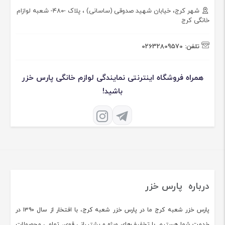
شهر کرج، خیابان شهید صدوقی (ساسانی) ، پلاک -۴۸۰- شعبه لوازام
خانگی کرج
تلفن:
02632809570
همراه فروشگاه اینترنتی نمایندگی لوازم خانگی پارس خزر
باشید!
درباره پارس خزر
پارس خزر شعبه کرج ما در پارس خزر شعبه کرج، با افتخار از سال ۱۳۹۰ در
خدمت شما هستیم. با تخفیف‌های ویژه و پشتیبانی قوی، تمامی محصولات