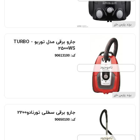
برند پارس خزر
جارو برقی مدل توربو - TURBO
2500WS
کد: 90613100
ناموجود
برند پارس خزر
جارو برقی سطلی تورنادو2200
کد: 90650100
ناموجود