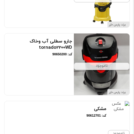
برند پارس خزر
جارو سطلی آب وخاک
tornado2200WD
کد: 90650200
ناموجود
برند پارس خزر
مشکی
کد: 90612701
ناموجود