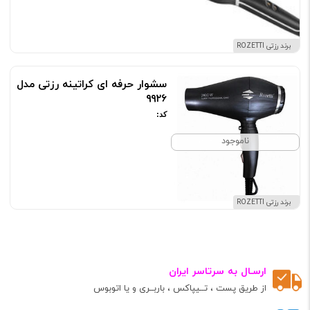
برند رزتی ROZETTI
سشوار حرفه ای کراتینه رزتی مدل
۹۹۲۶
کد:
ناموجود
برند رزتی ROZETTI
ارسـال به سرتاسر ایران
از طریق پست ، تــیپاکس ، باربــری و یا اتوبوس