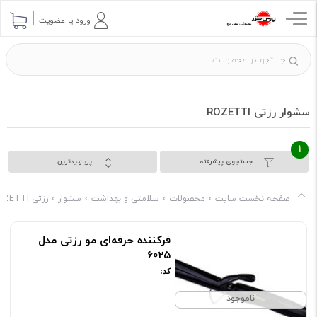
ورود یا عضویت
سشوار رزتی ROZETTI
1
جستجوی پیشرفته
پربازدیدترین
صفحه نخست سایت
محصولات
سلامتی و بهداشت
سشوار
رزتی ROZETTI
فرکننده حرفه‌ای مو رزتی مدل
6025
کد:
ناموجود