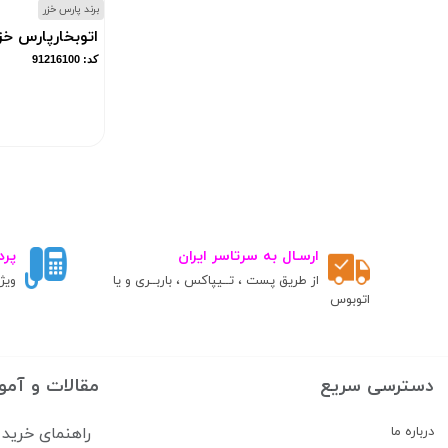
برند پارس خزر
اتوبخارپارس خزر مدل
کد: 91216100
ارسـال به سرتاسر ایران
پرد
از طریق پست ، تــیپاکس ، باربــری و یا
ویژ
اتوبوس
دسترسی سریع
مقالات و آمو
درباره ما
راهنمای خرید 