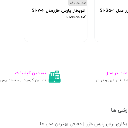
برند پارس خزر
 SI-S501
اتوبخار پارس خزرمدل SI-702
کد: 91216700
اخت در محل
تضـمین کیفـیفت
ه استان البرز و تهران
تضمین کیفیت و خدمات پس ا
زشی ها
بخاری برقی پارس خزر | معرفی بهترین مدل ها