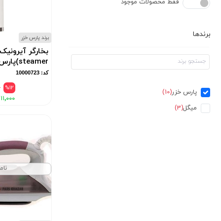
فقط محصولات موجود
برندها
برند پارس خزر
steamer)پارس خزر
کد: 10000723
۰
%12
پارس خزر
(10)
۱۱٬۰۰۰
میگل
(3)
نام