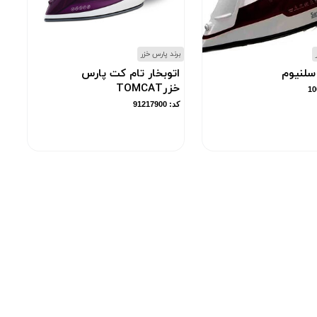
برند پارس خزر
 سلنیوم
اتوبخار تام کت پارس
خزرTOMCAT
کد: 91217900