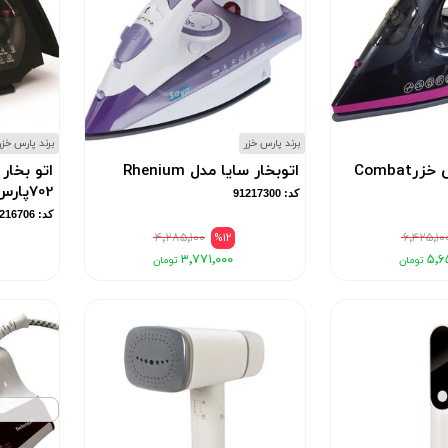
برند پارس خزر
برند پارس خزر
Combat
اتوبخار سایا مدل Rhenium
اتو بخار
702پارس خزر
کد: 91217300
کد: 91216706
۴٬۲۸۵٬۱۰۰
%12
۶٬۴۲۵٬۱۰
۳٬۷۷۱٬۰۰۰
۵٬۶