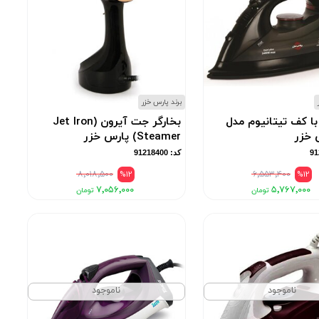
برند پارس خزر
 با کف تیتانیوم مدل
بخارگر جت آیرون (Jet Iron
Steamer) پارس خزر
کد: 91218400
۸٬۰۱۸٬۵۰۰
%12
۶٬۵۵۳٬۴۰۰
%12
۷٬۰۵۶٬۰۰۰
۵٬۷۶۷٬۰۰۰
ناموجود
ناموجود