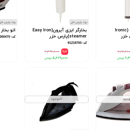
برند پارس خزر
برند پارس خزر
بخارگر آیرونیک (Ironic
بخارگر ایزی آیرون(Easy Iron
اتو بخار
steamer)پارس خزر
کد: 10000470
کد: 91218700
۶٬۳۹۶٬۸۰۰
%12
۷٬۱۷۱٬۶۰
۵٬۶۲۹٬۰۰۰
۶٬۳
وجود
ناموجود