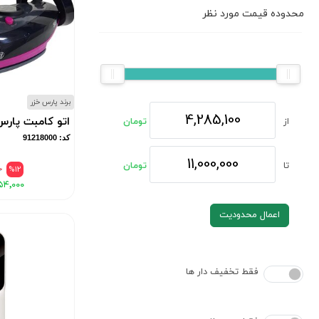
محدوده قیمت مورد نظر
برند پارس خزر
اتو کامبت پارس خزر
از
تومان
کد: 91218000
تا
تومان
۰
%12
۵۴٬۰۰۰
اعمال محدودیت
فقط تخفیف دار ها