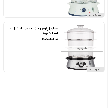
برند پارس خزر
بخارپزپارس خزر دیجی استیل -
Digi Steel
کد: 90250303
ناموجود
برند پارس خزر