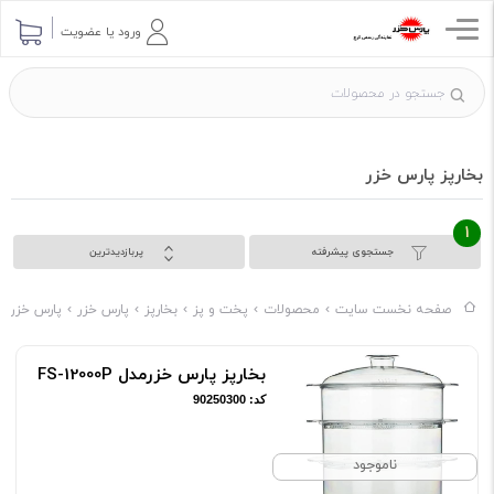
ورود یا عضویت
بخارپز پارس خزر
1
جستجوی پیشرفته
پربازدیدترین
صفحه نخست سایت
محصولات
پخت و پز
بخارپز
پارس خزر
پارس خزر پ
بخارپز پارس خزرمدل FS-12000P
کد: 90250300
ناموجود