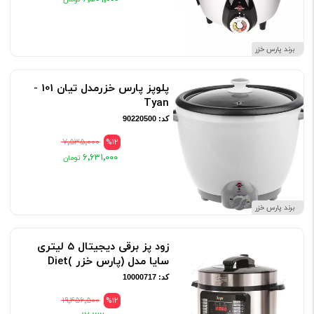
برند پارس خزر
پلوپز پارس خزرمدل تیان 101 -
Tyan
کد: 90220500
۷٬۵۳۵٬۰۰۰
%12
۶٬۶۳۱٬۰۰۰
برند پارس خزر
زود پز برقی دیجیتال 5 لیتری
سایا مدل (پارس خزر )Diet
کد: 10000717
۱۹٬۴۵۶٬۵۰۰
%12