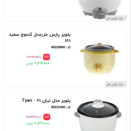
برند پارس خزر
پلوپز پارس خزرمدل کندوج سفید
181
کد: 90220800
۷٬۲۹۰٬۵۰۰
%12
۶٬۴۱۶٬۰۰۰
برند پارس خزر
پلوپز مدل تیان 61 - Tyan
کد: 90221400
۷٬۵۳۵٬۰۰۰
%12
۶٬۶۳۱٬۰۰۰