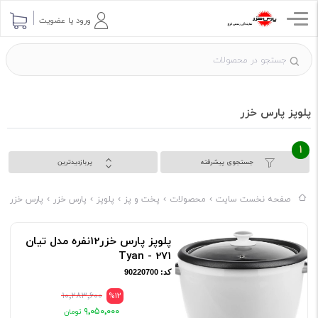
ورود یا عضویت
پلوپز پارس خزر
1
جستجوی پیشرفته
پربازدیدترین
صفحه نخست سایت
محصولات
پخت و پز
پلوپز
پارس خزر
پارس خزر پا
پلوپز پارس خزر12نفره مدل تیان
271 - Tyan
کد: 90220700
۱۰٬۲۸۳٬۶۰۰
%12
۹٬۰۵۰٬۰۰۰