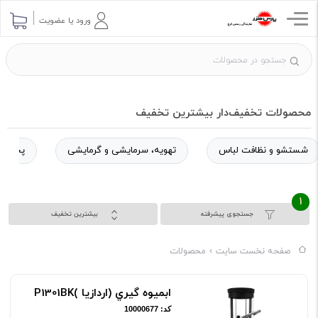
ورود یا عضویت
محصولات تخفیف‌دار بیشترین تخفیف
شستشو و نظافت لباس
تهویه، سرمایشی و گرمایشی
پخت و 
1
جستجوی پیشرفته
بیشترین تخفیف
صفحه نخست سایت
محصولات
ابميوه گيري (اردازيا )P1301BK
کد: 10000677