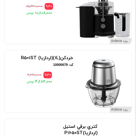
۱۵٬۴۴۰٬۰۰۰
%30
۱۰٬۸۰۸٬۰۰۰
برند Ardesia
خردکن(1L)(اردازيا) R501ST
کد: 10000679
۶٬۶۹۰٬۰۰۰
%30
۴٬۶۸۳٬۰۰۰
برند Ardesia
کتري برقي استيل
(اردازيا)P1650ST