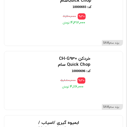
Quick Chopسام
کد: 10000693
۶٬۱۶۰٬۰۰۰
%30
۴٬۳۱۲٬۰۰۰
برند سامSAM
خردکن CH-G930
Quick Chop سام
کد: 10000696
۵٬۸۸۰٬۰۰۰
%30
۴٬۱۱۶٬۰۰۰
برند سامSAM
ابمیوه گیری /اسیاب /