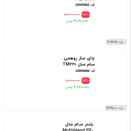
کد: 10000682
۵٬۸۸۰٬۰۰۰
%30
۴٬۱۱۶٬۰۰۰
برند Ardesia
چای ساز روهمی
سام مدل TM220
کد: 10000686
۹٬۸۰۰٬۰۰۰
%30
۶٬۸۶۰٬۰۰۰
برند سامSAM
بلندر سـام مدل
Multiblend FP-