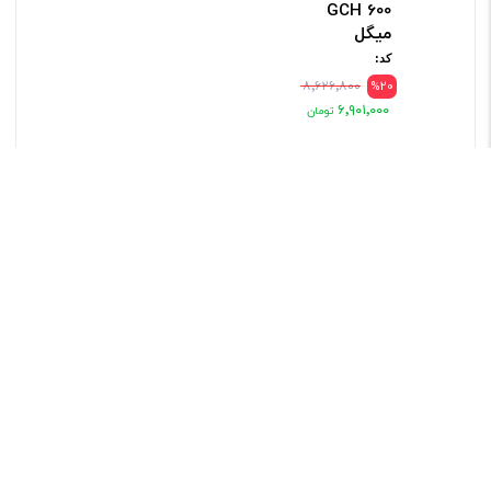
GCH 600
میگل
کد:
۸٬۶۲۶٬۸۰۰
%20
۶٬۹۰۱٬۰۰۰
برند میگل
پلوپز GRC
871 میگل
کد:
%20
۱۶٬۵۰۰٬۰۰۰
۱۳٬۲۰۰٬۰۰۰
برند میگل
سرخ کن بدون