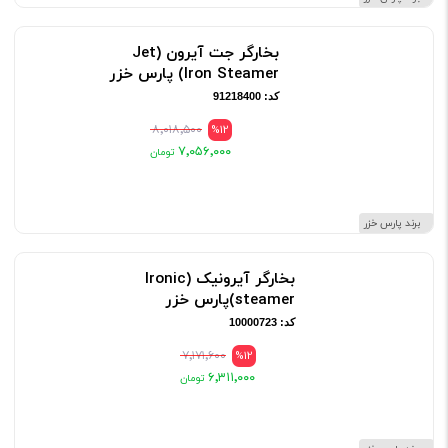
بخارگر جت آیرون (Jet
Iron Steamer) پارس خزر
کد: 91218400
۸٬۰۱۸٬۵۰۰
%12
۷٬۰۵۶٬۰۰۰
برند پارس خزر
بخارگر آیرونیک (Ironic
steamer)پارس خزر
کد: 10000723
۷٬۱۷۱٬۶۰۰
%12
۶٬۳۱۱٬۰۰۰