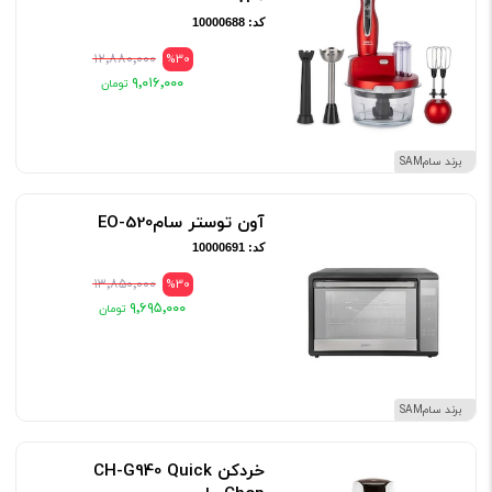
کد: 10000688
۱۲٬۸۸۰٬۰۰۰
%30
۹٬۰۱۶٬۰۰۰
برند سامSAM
آون توستر سامEO-520
کد: 10000691
۱۳٬۸۵۰٬۰۰۰
%30
۹٬۶۹۵٬۰۰۰
برند سامSAM
خردکن CH-G940 Quick