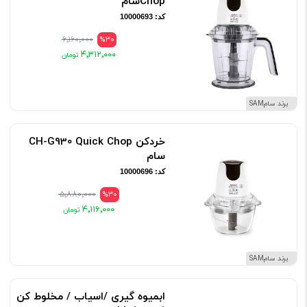
Chopسام
کد: 10000693
۶٬۱۶۰٬۰۰۰
%30
۴٬۳۱۲٬۰۰۰
برند سامSAM
خردکن CH-G930 Quick Chop
سام
کد: 10000696
۵٬۸۸۰٬۰۰۰
%30
۴٬۱۱۶٬۰۰۰
برند سامSAM
ابمیوه گیری /اسیاب / مخلوط کن