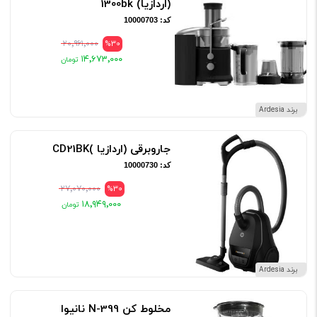
(اردازیا) 1300bk
کد: 10000703
۲۰٬۹۶۱٬۰۰۰
%30
۱۴٬۶۷۳٬۰۰۰
برند Ardesia
جاروبرقی (اردازیا )CD21BK
کد: 10000730
۲۷٬۰۷۰٬۰۰۰
%30
۱۸٬۹۴۹٬۰۰۰
برند Ardesia
مخلوط کن N-399 نانیوا