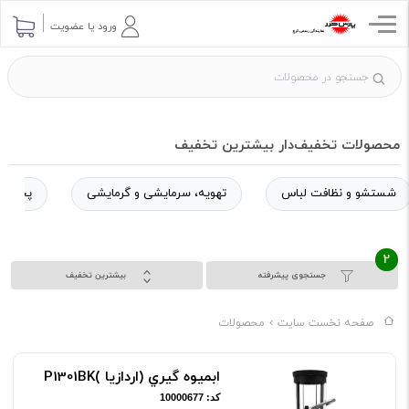
ورود یا عضویت
محصولات تخفیف‌دار بیشترین تخفیف
شستشو و نظافت لباس
تهویه، سرمایشی و گرمایشی
پخت و 
2
جستجوی پیشرفته
بیشترین تخفیف
صفحه نخست سایت
محصولات
ابميوه گيري (اردازيا )P1301BK
کد: 10000677