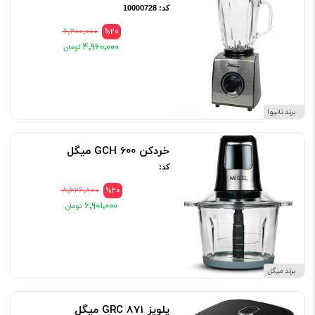
کد: 10000728
۶٬۲۰۰٬۰۰۰
%20
۴٬۹۶۰٬۰۰۰
برند نانیوا
خردکن GCH 600 میگل
کد:
۸٬۶۲۶٬۸۰۰
%20
۶٬۹۰۱٬۰۰۰
برند میگل
پلوپز GRC 871 میگل