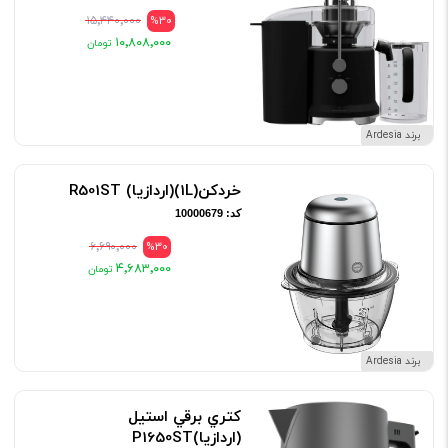
۱۵٬۴۴۰٬۰۰۰
%30
۱۰٬۸۰۸٬۰۰۰
برند Ardesia
خردکن(1L)(اردازيا) R501ST
کد: 10000679
۶٬۶۹۰٬۰۰۰
%30
۴٬۶۸۳٬۰۰۰
برند Ardesia
کتري برقي استيل
(اردازيا)P1650ST