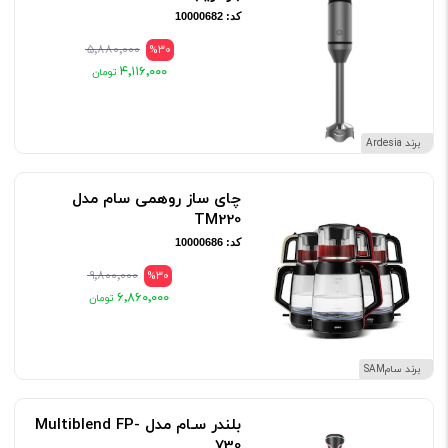
کد: 10000682
۵٬۸۸۰٬۰۰۰
%30
۴٬۱۱۶٬۰۰۰
برند Ardesia
چای ساز روهمی سام مدل
TM220
کد: 10000686
۹٬۸۰۰٬۰۰۰
%30
۶٬۸۶۰٬۰۰۰
برند سامSAM
بلندر سـام مدل Multiblend FP-
730