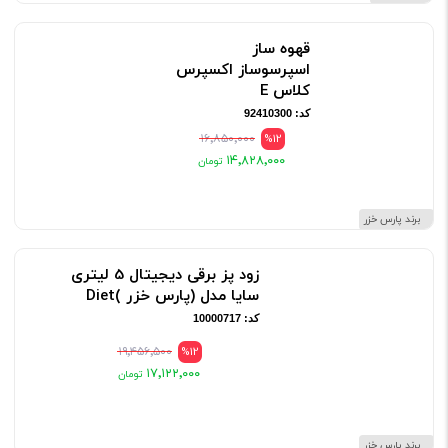
قهوه ساز
اسپرسوساز اكسپرس
كلاس E
کد: 92410300
۱۶٬۸۵۰٬۰۰۰
%12
۱۴٬۸۲۸٬۰۰۰
برند پارس خزر
زود پز برقی دیجیتال 5 لیتری
سایا مدل (پارس خزر )Diet
کد: 10000717
۱۹٬۴۵۶٬۵۰۰
%12
۱۷٬۱۲۲٬۰۰۰
برند پارس خزر