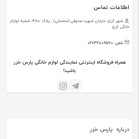
اطلاعات تماس
شهر کرج، خیابان شهید صدوقی (ساسانی) ، پلاک -۴۸۰- شعبه لوازام
خانگی کرج
تلفن:
02632809570
همراه فروشگاه اینترنتی نمایندگی لوازم خانگی پارس خزر
باشید!
درباره پارس خزر