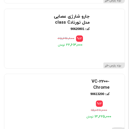
برند پارس خزر
جارو شارژی عصایی
مدل تورنادclass C
کد: 90620801
۲۵٬۶۹۶٬۸۰۰
%12
۲۲٬۶۱۳٬۰۰۰
برند پارس خزر
VC-2200-
Chrome
کد: 90613200
%12
۱۵٬۰۲۸٬۰۰۰
۱۳٬۲۲۵٬۰۰۰