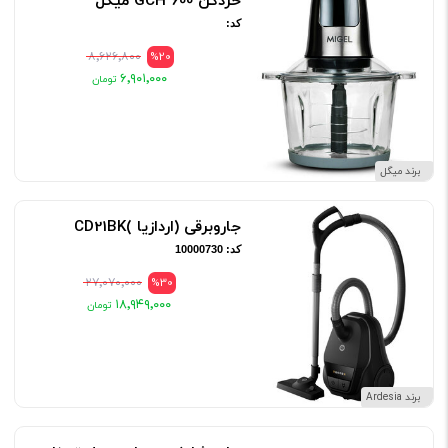
خردکن GCH 600 میگل
کد:
۸٬۶۲۶٬۸۰۰
%20
۶٬۹۰۱٬۰۰۰
برند میگل
جاروبرقی (اردازیا )CD21BK
کد: 10000730
۲۷٬۰۷۰٬۰۰۰
%30
۱۸٬۹۴۹٬۰۰۰
برند Ardesia