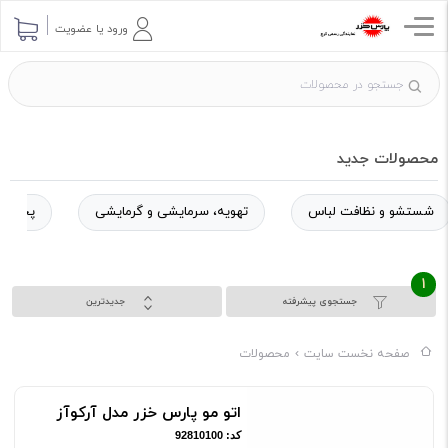
ورود یا عضویت
محصولات جدید
شستشو و نظافت لباس
تهویه، سرمایشی و گرمایشی
پخت و 
1
جستجوی پیشرفته
جدیدترین
صفحه نخست سایت
محصولات
اتو مو پارس خزر مدل آرکوآز
کد: 92810100