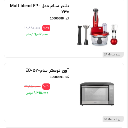
بلندر سـام مدل Multiblend FP-
730
کد: 10000688
۱۲٬۸۸۰٬۰۰۰
%30
۹٬۰۱۶٬۰۰۰
برند سامSAM
آون توستر سامEO-520
کد: 10000691
۱۳٬۸۵۰٬۰۰۰
%30
۹٬۶۹۵٬۰۰۰
برند سامSAM