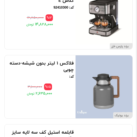
كلاس E
کد: 92410300
۱۶٬۸۵۰٬۰۰۰
%12
۱۴٬۸۲۸٬۰۰۰
برند پارس خزر
فلاکس 1 لیتر بدون شیشه-دسته
چوبی
کد:
۳٬۱۰۰٬۰۰۰
%15
۲٬۶۳۵٬۰۰۰
برند یونیک
قابلمه استیل کف سه لایه سایز