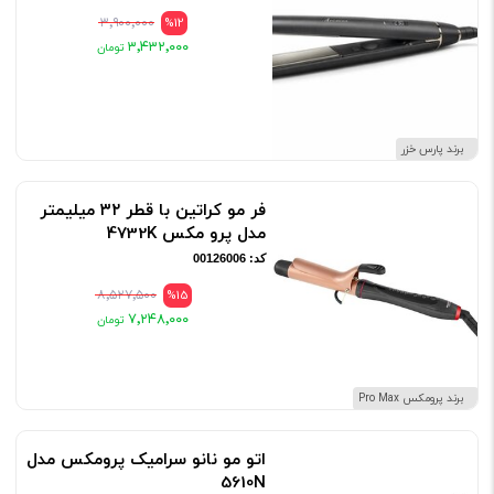
۳٬۹۰۰٬۰۰۰
%12
۳٬۴۳۲٬۰۰۰
برند پارس خزر
فر مو کراتین با قطر ۳۲ میلیمتر
مدل پرو مکس 4732K
کد: 00126006
۸٬۵۲۷٬۵۰۰
%15
۷٬۲۴۸٬۰۰۰
برند پرومکس Pro Max
اتو مو نانو سرامیک پرومکس مدل
5610N