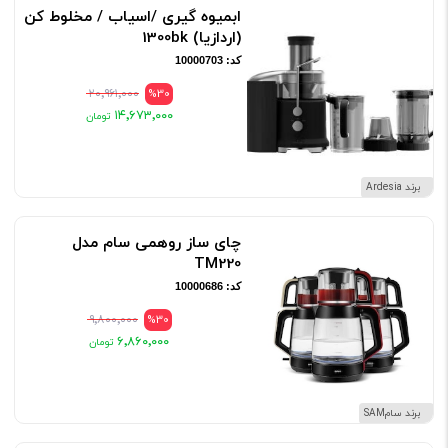
ابمیوه گیری /اسیاب / مخلوط کن
(اردازیا) 1300bk
کد: 10000703
۲۰٬۹۶۱٬۰۰۰
%30
۱۴٬۶۷۳٬۰۰۰
برند Ardesia
چای ساز روهمی سام مدل
TM220
کد: 10000686
۹٬۸۰۰٬۰۰۰
%30
۶٬۸۶۰٬۰۰۰
برند سامSAM