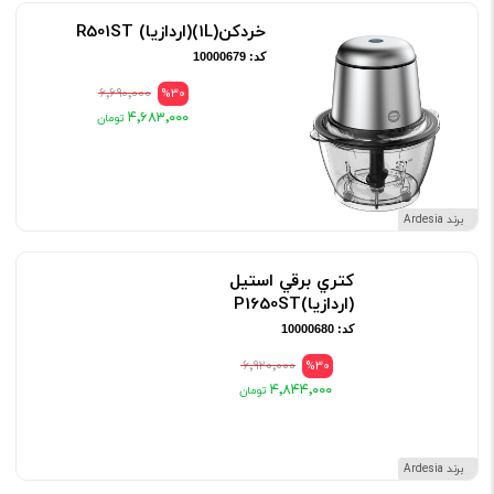
خردکن(1L)(اردازيا) R501ST
کد: 10000679
۶٬۶۹۰٬۰۰۰
%30
۴٬۶۸۳٬۰۰۰
برند Ardesia
کتري برقي استيل
(اردازيا)P1650ST
کد: 10000680
۶٬۹۲۰٬۰۰۰
%30
۴٬۸۴۴٬۰۰۰
برند Ardesia