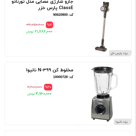
جارو شارژی عصایی مدل تورنادو
ClassE پارس خزر
کد: 90620800
۲۴٬۷۵۶٬۶۰۰
%12
۲۱٬۷۸۶٬۰۰۰
برند پارس خزر
مخلوط کن N-399 نانیوا
کد: 10000728
۶٬۲۰۰٬۰۰۰
%20
۴٬۹۶۰٬۰۰۰
برند نانیوا