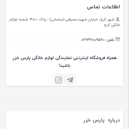
اطلاعات تماس
شهر کرج، خیابان شهید صدوقی (ساسانی) ، پلاک -۴۸۰- شعبه لوازام
خانگی کرج
تلفن:
02632809570
همراه فروشگاه اینترنتی نمایندگی لوازم خانگی پارس خزر
باشید!
درباره پارس خزر