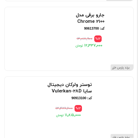
جارو برقی مدل
2100 Chrome
کد: 90613700
۱۴٬۰۱۸٬۹۰۰
%12
۱۲٬۳۳۷٬۰۰۰
برند پارس خزر
توستر ولرکان دیجیتال
سایا Vulerkan-28D
کد: 90913100
۱۳٬۴۲۶٬۶۰۰
%12
۱۱٬۸۱۵٬۰۰۰
برند پارس خزر