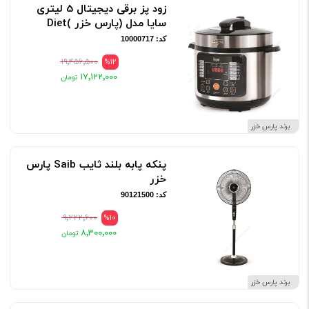
زود پز برقی دیجیتال 5 لیتری
سایا مدل (پارس خزر )Diet
کد: 10000717
۱۹٬۴۵۶٬۵۰۰
%12
۱۷٬۱۲۲٬۰۰۰
برند پارس خزر
پنکه پابه بلند ثایب Saib پارس
خزر
کد: 90121500
۹٬۲۲۲٬۶۰۰
%10
۸٬۳۰۰٬۰۰۰
برند پارس خزر