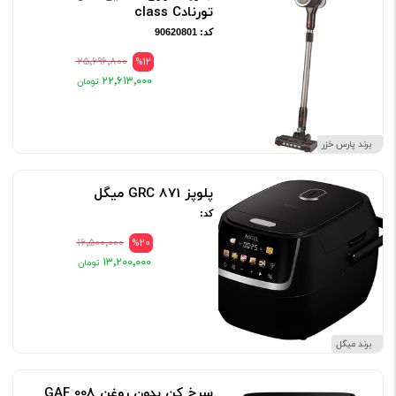
تورنادclass C
کد: 90620801
۲۵٬۶۹۶٬۸۰۰
%12
۲۲٬۶۱۳٬۰۰۰
برند پارس خزر
پلوپز GRC 871 میگل
کد:
۱۶٬۵۰۰٬۰۰۰
%20
۱۳٬۲۰۰٬۰۰۰
برند میگل
سرخ کن بدون روغن GAF 008