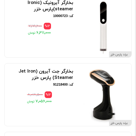
بخارگر آیرونیک (Ironic
steamer)پارس خزر
کد: 10000723
۷٬۱۷۱٬۶۰۰
%12
۶٬۳۱۱٬۰۰۰
برند پارس خزر
بخارگر جت آیرون (Jet Iron
Steamer) پارس خزر
کد: 91218400
۸٬۰۱۸٬۵۰۰
%12
۷٬۰۵۶٬۰۰۰
برند پارس خزر