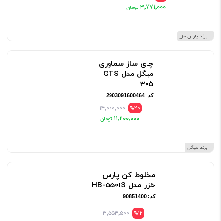
۳٬۷۷۱٬۰۰۰
برند پارس خزر
چای ساز سماوری
میگل مدل GTS
305
کد: 2903091600464
۱۴٬۰۰۰٬۰۰۰
%20
۱۱٬۲۰۰٬۰۰۰
برند میگل
مخلوط کن پارس
خزر مدل HB-5501S
کد: 90851400
۳٬۵۵۴٬۵۰۰
%12