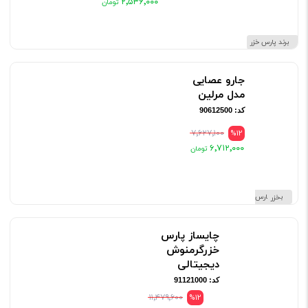
۲٬۵۳۶٬۰۰۰
برند پارس خزر
جارو عصایی
مدل مرلین
کد: 90612500
۷٬۶۲۷٬۱۰۰
%12
۶٬۷۱۲٬۰۰۰
برند پارس خزر
چایساز پارس
خزرگرمنوش
دیجیتالی
کد: 91121000
۱۱٬۴۷۹٬۶۰۰
%12