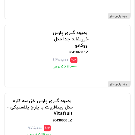
برند پارس خزر
ابمیوه گیری پارس
خزرتفاله جدا مدل
اووکادو
کد: 90410400
۶٬۳۸۰٬۰۰۰
%12
۵٬۶۱۴٬۰۰۰
برند پارس خزر
ابمیوه گیری پارس خزرسه کاره
مدل ویتافروت با پارچ پلاستیکی -
Vitafruit
کد: 90430600
۹٬۷۱۵٬۰۰۰
%12
۸٬۵۴۹٬۰۰۰