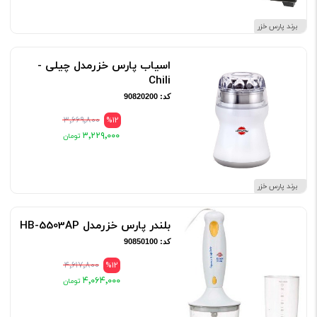
برند پارس خزر
اسیاب پارس خزرمدل چیلی -
Chili
کد: 90820200
۳٬۶۶۹٬۸۰۰
%12
۳٬۲۲۹٬۰۰۰
برند پارس خزر
بلندر پارس خزرمدل HB-5503AP
کد: 90850100
۴٬۶۱۷٬۸۰۰
%12
۴٬۰۶۴٬۰۰۰