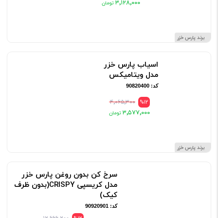
۳٬۱۲۸٬۰۰۰
برند پارس خزر
اسیاب پارس خزر
مدل ویتامیکس
کد: 90820400
۴٬۰۶۵٬۳۰۰
%12
۳٬۵۷۷٬۰۰۰
برند پارس خزر
سرخ کن بدون روغن پارس خزر
مدل کریسپی CRISPY(بدون ظرف
کیک)
کد: 90920901