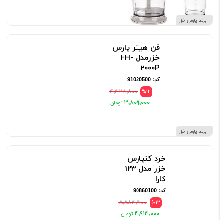
برند پارس خزر
فن هیتر پارس
خزرمدل FH-
2000P
کد: 91020500
۴٬۳۲۸٬۸۰۰
%12
۳٬۸۰۹٬۰۰۰
برند پارس خزر
خرد کنپارس
خزر مدل 123
کارا
کد: 90860100
۵٬۵۸۳٬۳۰۰
%12
۴٬۹۱۳٬۰۰۰