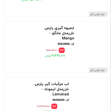
برند پارس خزر
ابمیوه گیری پارس
خزرمدل مانگو -
Mango
کد: 90410800
۵٬۱۱۰٬۳۰۰
%12
۴٬۴۹۷٬۰۰۰
برند پارس خزر
اب مرکبات گیر پارس
خزرمدل لیموناد -
Lemonad
کد: 90440200
۲٬۸۸۲٬۱۰۰
%12