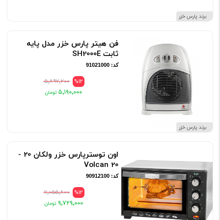
برند پارس خزر
فن هیتر پارس خزر مدل پایه
ثابت SH2000E
کد: 91021000
۵٬۸۹۷٬۲۰۰
%12
۵٬۱۹۰٬۰۰۰
برند پارس خزر
اون توسترپارس خزر ولکان 20 -
Volcan 20
کد: 90912100
۱۱٬۰۵۵٬۸۰۰
%12
۹٬۷۲۹٬۰۰۰