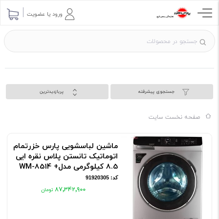
ورود یا عضویت
جستجوی پیشرفته
پربازدیدترین
صفحه نخست سایت
ماشین لباسشویی پارس خزرتمام
اتوماتیک تانستن پلاس نقره ایی
8.5 کیلوگرمی مدل+ WM-8514
کد: 91920305
۸۷٬۳۴۲٬۹۰۰