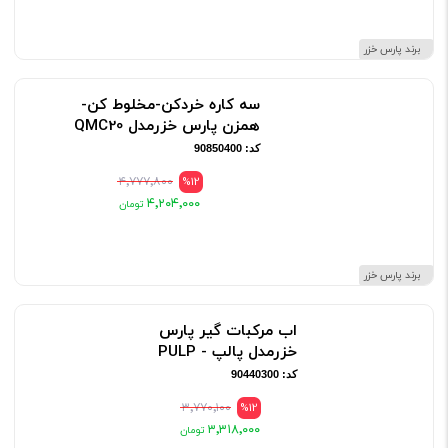
برند پارس خزر
سه کاره خردکن-مخلوط کن-
همزن پارس خزرمدل QMC20
کد: 90850400
۴٬۷۷۷٬۸۰۰
%12
۴٬۲۰۴٬۰۰۰
برند پارس خزر
اب مرکبات گیر پارس
خزرمدل پالپ - PULP
کد: 90440300
۳٬۷۷۰٬۱۰۰
%12
۳٬۳۱۸٬۰۰۰