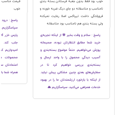
خوب بود فقط بدون جعبه فرستادن بسته بندی
قیمت مناسب ا
نامناسب و متاسفانه دو جای دیگ ضربه خورده و
خوب
فرورفتگی داشت تیپاکس اصلا رعایت نمیکنه
پاسخ : درود ب
ولی بسته بندی هم نامناسب بود متاسفانه
سپاسگزاریم.
پاسخ : سلام و وقت بخیر 🌸 از اینکه تجربه‌ی
خرید شما مطابق انتظارتان نبوده، صمیمانه
جلب کند. ا
پوزش می‌خواهیم. حتماً موضوع بسته‌بندی و
امیدواریم که
آسیب دیدگی محصول را با واحد ارسال و
محصولات ما 
بسته‌بندی بررسی خواهیم کرد تا در
اعتمادتان سپ
سفارش‌های بعدی چنین مشکلی پیش نیاید.
همراه شما با
از اینکه با بازخورد ارزشمندتان ما را در بهبود
خدمات همراهی می‌کنید، سپاسگزاریم 🙏