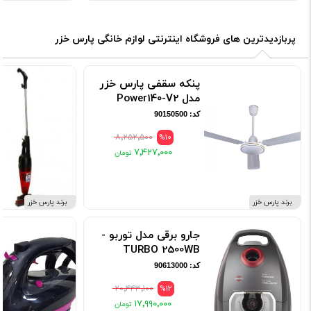
پربازدیدترین های فروشگاه اینترنتی لوازم خانگی پارس خزر
پنکه سقفی پارس خزر
مدل Power140-V2
کد: 90150500
۸٬۲۵۲٬۵۰۰
%10
۷٬۴۲۷٬۰۰۰
برند پارس خزر
برند پارس خزر
جارو برقی مدل توربو -
TURBO 2500WB
کد: 90613000
۲۰٬۴۴۳٬۱۰۰
%12
۱۷٬۹۹۰٬۰۰۰