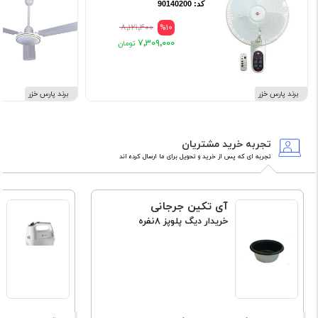
کد: 90140200
۸٬۱۲۱٬۴۰۰
%10
۷٬۳۰۹٬۰۰۰
برند پارس خزر
برند پارس خزر
تجربه خرید مشتریان
تجربه ای که پس از خرید و تحویل برای ما ارسال کرده اند
آی تکین جرجانی
خریدار دیگ پلوپز 8نفره