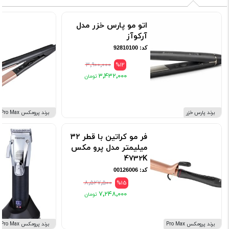
اتو مو پارس خزر مدل
آرکوآز
کد: 92810100
۳٬۹۰۰٬۰۰۰
%12
۳٬۴۳۲٬۰۰۰
برند پارس خزر
برند پرومکس Pro Max
فر مو کراتین با قطر ۳۲
میلیمتر مدل پرو مکس
4732K
کد: 00126006
۸٬۵۲۷٬۵۰۰
%15
۷٬۲۴۸٬۰۰۰
برند پرومکس Pro Max
برند پرومکس Pro Max