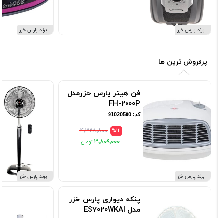
برند پارس خزر
برند پارس خزر
پرفروش ترین ها
فن هیتر پارس خزرمدل
FH-2000P
کد: 91020500
۴٬۳۲۸٬۸۰۰
%12
۳٬۸۰۹٬۰۰۰
برند پارس خزر
برند پارس خزر
پنکه دیواری پارس خزر
مدل ES7020WKAI