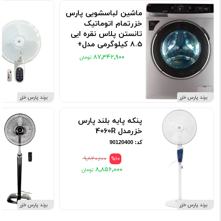
ماشین لباسشویی پارس
خزرتمام اتوماتیک
تانستن پلاس نقره ایی
8.5 کیلوگرمی مدل+
WM-8514
۸۷٬۳۴۲٬۹۰۰
کد: 91920305
برند پارس خزر
برند پارس خزر
پنکه پایه بلند پارس
خزرمدل 4060R
کد: 90120400
۹٬۸۴۰٬۱۰۰
%10
۸٬۸۵۶٬۰۰۰
برند پارس خزر
برند پارس خزر