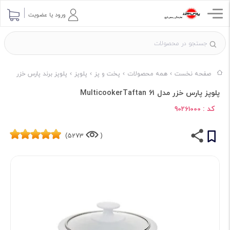
ورود یا عضویت
صفحه نخست
همه محصولات
پخت و پز
پلوپز
پلوپز برند پارس خزر
پلوپز پارس خزر مدل MulticookerTaftan 61
کد :
90261000
5273)
(