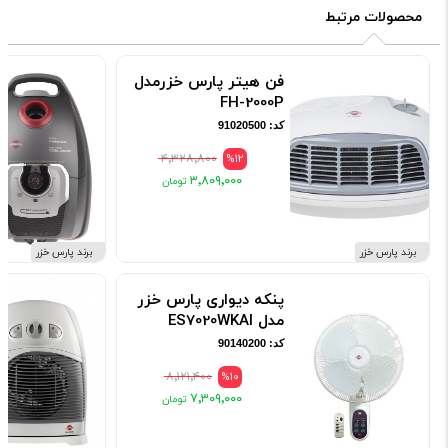
محصولات مرتبط
فن هیتر پارس خزرمدل
FH-2000P
کد: 91020500
۴٬۳۲۸٬۸۰۰
%12
۳٬۸۰۹٬۰۰۰
برند پارس خزر
برند پارس خزر
پنکه دیواری پارس خزر
مدل ES7020WKAI
کد: 90140200
۸٬۱۲۱٬۴۰۰
%10
۷٬۳۰۹٬۰۰۰