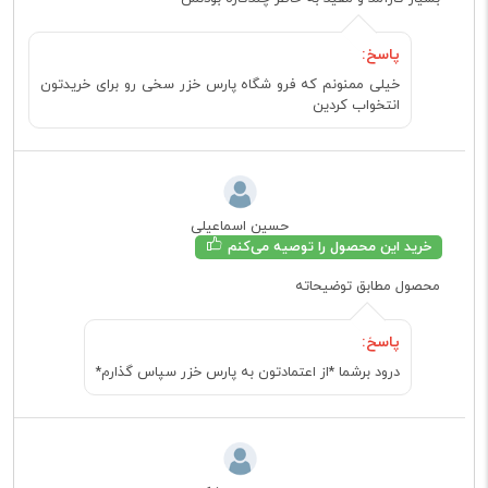
پاسخ:
خیلی ممنونم که فرو شگاه پارس خزر سخی رو برای خریدتون
انتخواب کردین
حسین اسماعیلی
خرید این محصول را توصیه می‌کنم
محصول مطابق توضیحاته
پاسخ:
درود برشما *از اعتمادتون به پارس خزر سپاس گذارم*