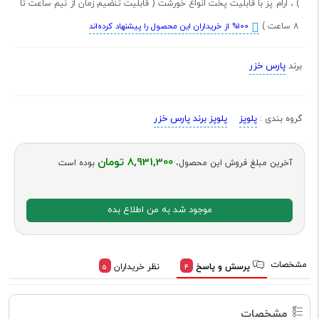
) ، ارام پز با قابلیت پخت انواع خورشت ( قابلیت تنضیم زمان از نیم ساعت تا
8 ساعت )
%100 از خریداران این محصول را پیشنهاد کرده‌اند
پارس خزر
برند
پلوپز
پلوپز برند پارس خزر
گروه بندی :
8,931,300 تومان
آخرین مبلغ فروش این محصول،
بوده است
موجود شد به من اطلاع بده
مشخصات
پرسش و پاسخ
نظر خریداران
5
4
مشخصات