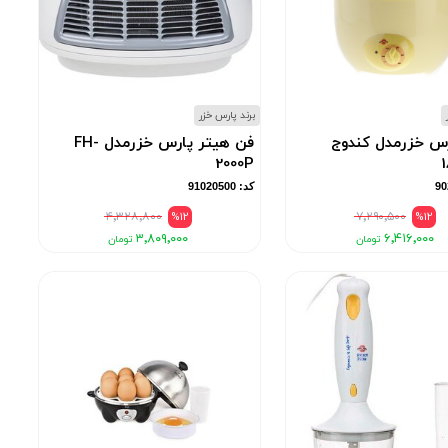
برند پارس خزر
رس خزرمدل کندوج
فن هیتر پارس خزرمدل FH-
2000P
کد: 91020500
۴٬۳۲۸٬۸۰۰
%12
۷٬۲۹۰٬۵۰۰
%12
۳٬۸۰۹٬۰۰۰
۶٬۴۱۶٬۰۰۰