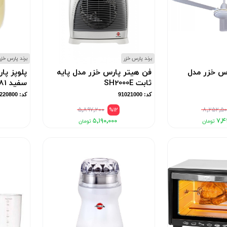
برند پارس خزر
برند پارس خزر
س خزر مدل
فن هیتر پارس خزر مدل پایه
پلوپز پا
ثابت SH2000E
سفید 181
کد: 91021000
کد: 90220800
۵٬۸۹۷٬۲۰۰
%12
۸٬۲۵۲٬۵۰
۵٬۱۹۰٬۰۰۰
۷٬۴