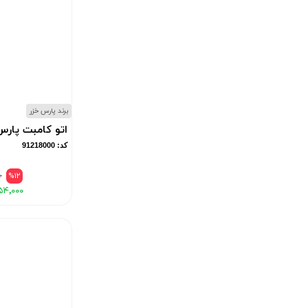
برند پارس خزر
اتو کامبت پارس خزر
کد: 91218000
۰
%12
۵۴٬۰۰۰