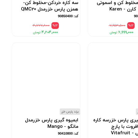
خلوط کن و اسموتی
سه کاره خردکن-مخلوط کن-
رن - Karen
همزن پارس خزرمدل QMC20
کد: 90850400
۴٬۷۷۷٬۸۰۰
%12
۷٬۹۵۳٬۵۰۰
%12
۴٬۲۰۴٬۰۰۰
۶٬۹۹۹٬۰۰۰
برند پارس خزر
یری پارس خزرسه کاره
ابمیوه گیری پارس خزرمدل
فروت با پارچ
مانگو - Mango
Vitafr
کد: 90410800