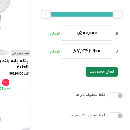
از
تومان
تا
تومان
برند پارس خزر
پنکه پایه بلند
4060R
اعمال محدودیت
کد: 90120400
۰
%10
۵۶٬۰۰۰
فقط تخفیف دار ها
فقط محصولات موجود