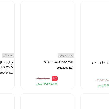
برند پارس خزر
برند میگل
 خزر مدل
VC-2200-Chrome
چای ساز
TS 305
کد: 90613200
کد: 2903091600464
۱۵٬۰۲۸٬۰۰۰
%12
۳٬۵۵۴٬۵۰
۱۳٬۲۲۵٬۰۰۰
۳٬۱