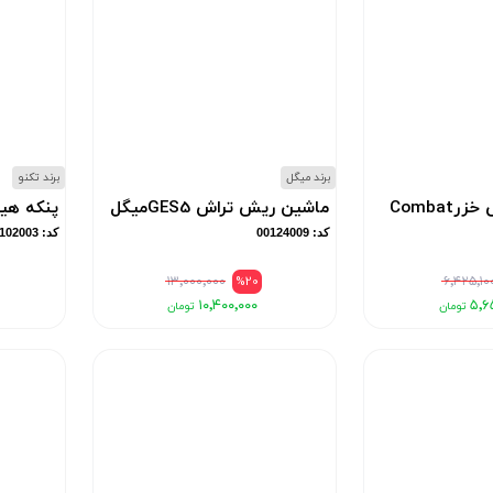
برند میگل
برند تکنو
Combat
ماشین ریش تراش GES5میگل
پنکه هیتر 600
کد: 00124009
کد: 00102003
۱۳٬۰۰۰٬۰۰۰
%20
۶٬۴۲۵٬۱۰
۱۰٬۴۰۰٬۰۰۰
۵٬۶