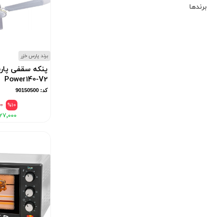
برندها
برند پارس خزر
پنکه سقفی پار
Power140-V2
کد: 90150500
۰
%10
۲۷٬۰۰۰