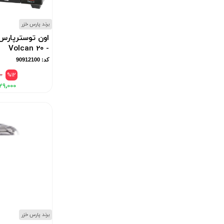
برند پارس خزر
- Volcan 20
کد: 90912100
۰
%12
۲۹٬۰۰۰
برند پارس خزر