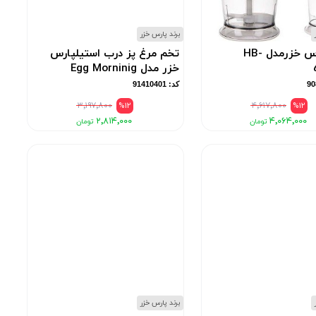
برند پارس خزر
بلندر پارس خزرمدل HB-
تخم مرغ پز درب استیلپارس
خزر مدل Egg Morninig
کد: 91410401
۳٬۱۹۷٬۸۰۰
%12
۴٬۶۱۷٬۸۰۰
%12
۲٬۸۱۴٬۰۰۰
۴٬۰۶۴٬۰۰۰
برند پارس خزر