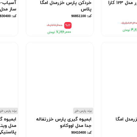
123 کارا
خردکن پارس خزرمدل امگا
آسیاب-م
پلاس
ساز مدل کا
کد: 90851100
کد: 90830400
۵٬۵۸۳٬۳
۸٬۱۷۷٬۶۰۰
%12
۴٬۹
۷٬۱۹۶٬۰۰۰
برند پارس خزر
برند پارس خزر
رمدل امگا
ابمیوه گیری پارس خزرتفاله
ابمیوه گ
جدا مدل اووکادو
مدل ویتا
پلاستیکی - uit
کد: 90410400