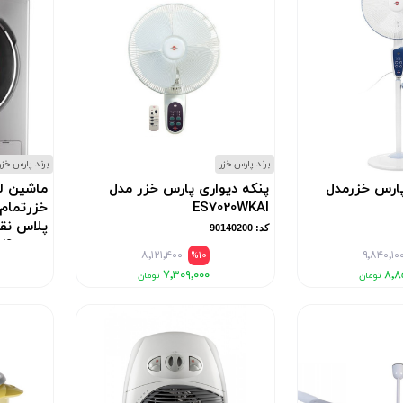
برند پارس خزر
برند پارس خزر
 پارس خزرمدل
پنکه دیواری پارس خزر مدل
ماشین ل
ES7020WKAI
خزرتمام 
کد: 90140200
مدل+ WM-8514
۸٬۱۲۱٬۴۰۰
%10
۹٬۸۴۰٬۱۰
کد: 91920305
۷٬۳۰۹٬۰۰۰
۸٬۸