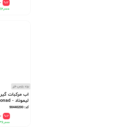
۰
%12
۱۲٬۰۰۰
برند پارس خزر
اب مرکبات گیر
لیموناد - Lemonad
کد: 90440200
۰
%12
۳۶٬۰۰۰