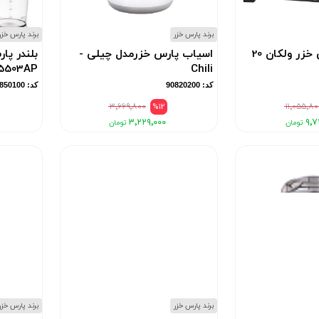
برند پارس خزر
برند پارس خزر
اون توسترپارس خزر ولکان 20
اسیاب پارس خزرمدل چیلی -
5503AP
Chili
کد: 90820200
کد: 90850100
۳٬۶۶۹٬۸۰۰
%12
۱۱٬۰۵۵٬۸۰
۳٬۲۲۹٬۰۰۰
۹٬۷
برند پارس خزر
برند پارس خزر