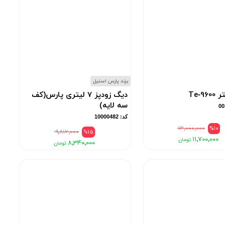
برند پارس استیل
Te‑9
دیگ زودپز 7 لیتری پارس(کف
سه لایه)
کد: 10000482
۱۳٬۰۰۰٬۰۰۰
%10
۹٬۸۱۲٬۰۰۰
%15
۱۱٬۷۰۰٬۰۰۰
۸٬۳۴۰٬۰۰۰