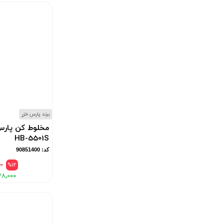
برند پارس خزر
مخلوط کن پارس
HB-5501S
کد: 90851400
۰
%12
۲۸٬۰۰۰