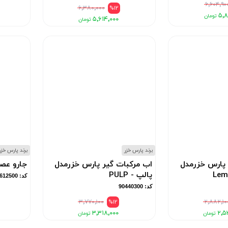
کد: 90430600
۶٬۶۰۴٬۹۰
۶٬۳۸۰٬۰۰۰
%12
۵٬۸
۵٬۶۱۴٬۰۰۰
برند پارس خزر
برند پارس خزر
 پارس خزرمدل
اب مرکبات گیر پارس خزرمدل
جارو عصا
پالپ - PULP
کد: 90612500
کد: 90440300
۳٬۷۷۰٬۱۰۰
%12
۲٬۸۸۲٬۱۰
۳٬۳۱۸٬۰۰۰
۲٬۵