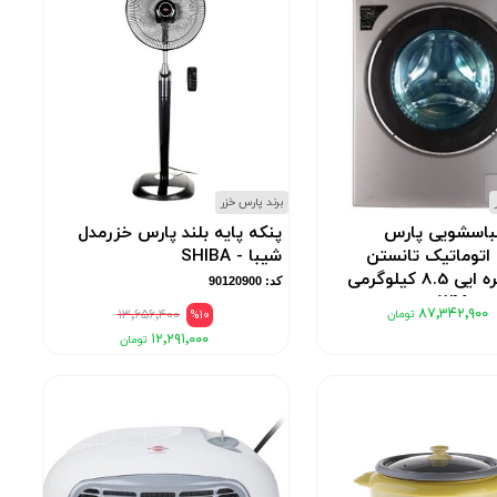
برند پارس خزر
باسشویی پارس
پنکه پایه بلند پارس خزرمدل
اتوماتیک تانستن
شیبا - SHIBA
پلاس نقره ایی 8.5 کیلوگرمی
کد: 90120900
۸۷٬۳۴۲٬۹۰۰
۱۳٬۶۵۶٬۴۰۰
%10
۱۲٬۲۹۱٬۰۰۰