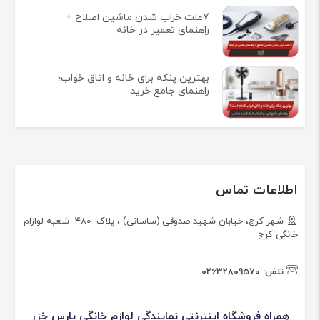
7علت خراب شدن ماشین اصلاح +
راهنمای تعمیر در خانه
بهترین پنکه برای خانه و اتاق خواب؛
راهنمای جامع خرید
اطلاعات تماس
شهر کرج، خیابان شهید صدوقی (ساسانی) ، پلاک -۴۸۰- شعبه لوازام
خانگی کرج
تلفن:
02632809570
همراه فروشگاه اینترنتی نمایندگی لوازم خانگی پارس خزر