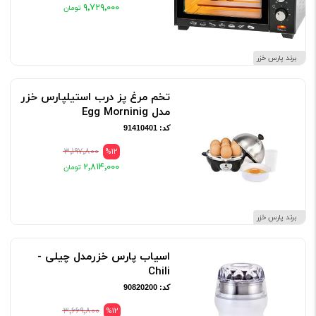
۹٬۷۲۹٬۰۰۰
برند پارس خزر
تخم مرغ پز درب استیلپارس خزر
مدل Egg Morninig
کد: 91410401
۳٬۱۹۷٬۸۰۰
%12
۲٬۸۱۴٬۰۰۰
برند پارس خزر
اسیاب پارس خزرمدل چیلی -
Chili
کد: 90820200
۳٬۶۶۹٬۸۰۰
%12