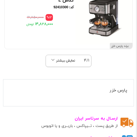
كلاس E
کد: 92410300
۱۶٬۸۵۰٬۰۰۰
%12
۱۴٬۸۲۸٬۰۰۰
برند پارس خزر
4/1
نمایش بیشتر
پارس خزر
ارسـال به سرتاسر ایران
از طریق پست ، تــیپاکس ، باربــری و یا اتوبوس