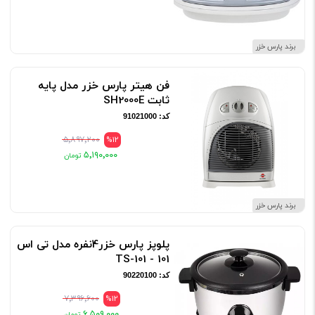
برند پارس خزر
فن هیتر پارس خزر مدل پایه
ثابت SH2000E
کد: 91021000
۵٬۸۹۷٬۲۰۰
%12
۵٬۱۹۰٬۰۰۰
برند پارس خزر
پلوپز پارس خزر4نفره مدل تی اس
101 - TS-101
کد: 90220100
۷٬۳۹۶٬۶۰۰
%12
۶٬۵۰۹٬۰۰۰