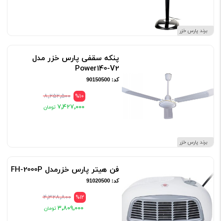
برند پارس خزر
پنکه سقفی پارس خزر مدل
Power140-V2
کد: 90150500
۸٬۲۵۲٬۵۰۰
%10
۷٬۴۲۷٬۰۰۰
برند پارس خزر
فن هیتر پارس خزرمدل FH-2000P
کد: 91020500
۴٬۳۲۸٬۸۰۰
%12
۳٬۸۰۹٬۰۰۰