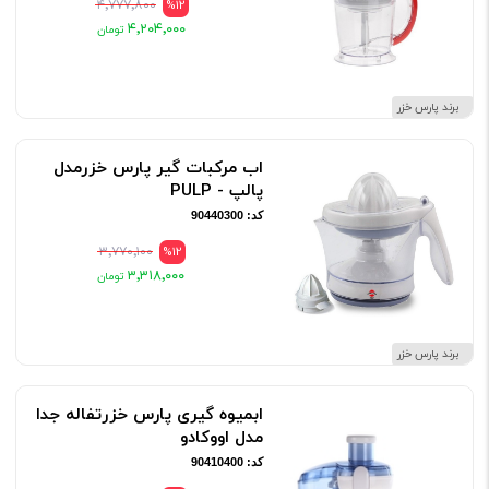
۴٬۷۷۷٬۸۰۰
%12
۴٬۲۰۴٬۰۰۰
برند پارس خزر
اب مرکبات گیر پارس خزرمدل
پالپ - PULP
کد: 90440300
۳٬۷۷۰٬۱۰۰
%12
۳٬۳۱۸٬۰۰۰
برند پارس خزر
ابمیوه گیری پارس خزرتفاله جدا
مدل اووکادو
کد: 90410400