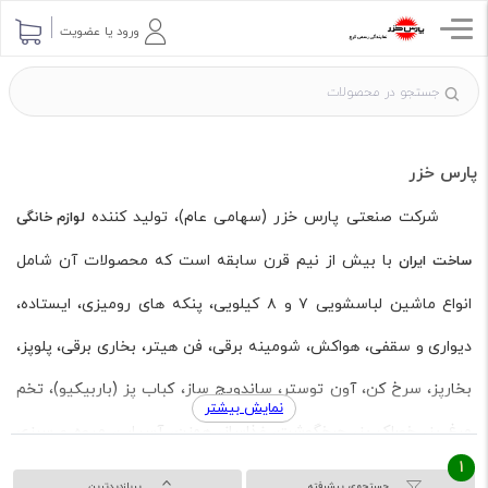
ورود یا عضویت
پارس خزر
شرکت صنعتی پارس خزر (سهامی عام)، تولید کننده
لوازم خانگی
با بیش از نیم قرن سابقه است که محصولات آن شامل
ساخت ایران
انواع ماشین لباسشویی ۷ و ۸ کیلویی، پنکه های رومیزی، ایستاده،
دیواری و سقفی، هواکش، شومینه برقی، فن هیتر، بخاری برقی، پلوپز،
بخارپز، سرخ کن، آون توستر، ساندویچ ساز، کباب پز (باربیکیو)، تخم
نمایش بیشتر
مرغ پز، خوراک پز، چرخگوشت، غذاساز، همزن، آسیاب، میوه و سبزی
1
خشک کن، مکمل چرخگوشت، بلندر، خرد کن، ترازو آشپزخانه، آبمیوه
جستجوی پیشرفته
پربازدیدترین