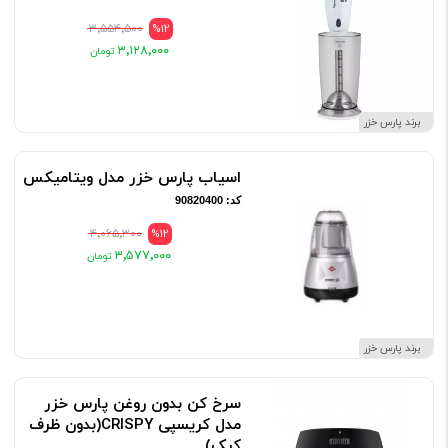
۳٬۵۵۴٬۵۰۰
%12
۳٬۱۲۸٬۰۰۰
برند پارس خزر
اسیاب پارس خزر مدل ویتامیکس
کد: 90820400
۴٬۰۶۵٬۳۰۰
%12
۳٬۵۷۷٬۰۰۰
برند پارس خزر
سرخ کن بدون روغن پارس خزر
مدل کریسپی CRISPY(بدون ظرف
کیک)