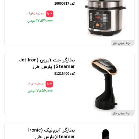
کد: 10000717
۱۹٬۴۵۶٬۵۰۰
%12
۱۷٬۱۲۲٬۰۰۰
برند پارس خزر
بخارگر جت آیرون (Jet Iron
Steamer) پارس خزر
کد: 91218400
۸٬۰۱۸٬۵۰۰
%12
۷٬۰۵۶٬۰۰۰
برند پارس خزر
بخارگر آیرونیک (Ironic
steamer)پارس خزر