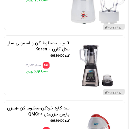
۷٬۱۹۶٬۰۰۰
برند پارس خزر
آسیاب-مخلوط کن و اسموتی ساز
مدل کارن - Karen
کد: 90830400
۷٬۹۵۳٬۵۰۰
%12
۶٬۹۹۹٬۰۰۰
برند پارس خزر
سه کاره خردکن-مخلوط کن-همزن
پارس خزرمدل QMC20
کد: 90850400