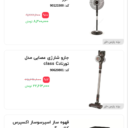
کد: 90121500
۹٬۲۲۲٬۶۰۰
%10
۸٬۳۰۰٬۰۰۰
برند پارس خزر
جارو شارژی عصایی مدل
تورنادclass C
کد: 90620801
۲۵٬۶۹۶٬۸۰۰
%12
۲۲٬۶۱۳٬۰۰۰
برند پارس خزر
قهوه ساز اسپرسوساز اكسپرس