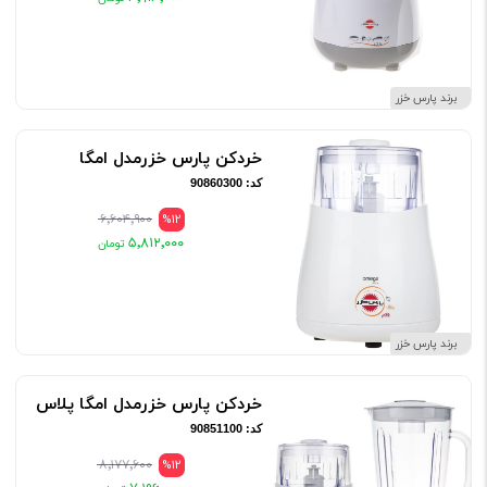
برند پارس خزر
خردکن پارس خزرمدل امگا
کد: 90860300
۶٬۶۰۴٬۹۰۰
%12
۵٬۸۱۲٬۰۰۰
برند پارس خزر
خردکن پارس خزرمدل امگا پلاس
کد: 90851100
۸٬۱۷۷٬۶۰۰
%12