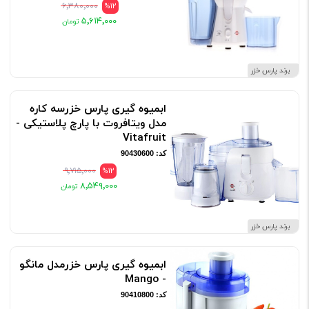
۶٬۳۸۰٬۰۰۰
%12
۵٬۶۱۴٬۰۰۰
برند پارس خزر
ابمیوه گیری پارس خزرسه کاره
مدل ویتافروت با پارچ پلاستیکی -
Vitafruit
کد: 90430600
۹٬۷۱۵٬۰۰۰
%12
۸٬۵۴۹٬۰۰۰
برند پارس خزر
ابمیوه گیری پارس خزرمدل مانگو
- Mango
کد: 90410800