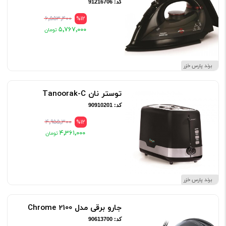
کد: 91216706
۶٬۵۵۳٬۴۰۰
%12
۵٬۷۶۷٬۰۰۰
برند پارس خزر
توستر نان Tanoorak-C
کد: 90910201
۴٬۹۵۵٬۳۰۰
%12
۴٬۳۶۱٬۰۰۰
برند پارس خزر
جارو برقی مدل 2100 Chrome
کد: 90613700