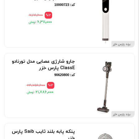
کد: 10000723
۷٬۱۷۱٬۶۰۰
%12
۶٬۳۱۱٬۰۰۰
برند پارس خزر
جارو شارژی عصایی مدل تورنادو
ClassE پارس خزر
کد: 90620800
۲۴٬۷۵۶٬۶۰۰
%12
۲۱٬۷۸۶٬۰۰۰
برند پارس خزر
پنکه پابه بلند ثایب Saib پارس
خزر