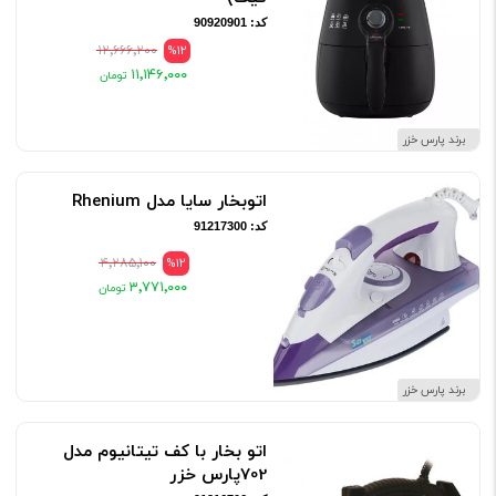
کد: 90920901
۱۲٬۶۶۶٬۲۰۰
%12
۱۱٬۱۴۶٬۰۰۰
برند پارس خزر
اتوبخار سایا مدل Rhenium
کد: 91217300
۴٬۲۸۵٬۱۰۰
%12
۳٬۷۷۱٬۰۰۰
برند پارس خزر
اتو بخار با کف تیتانیوم مدل
702پارس خزر