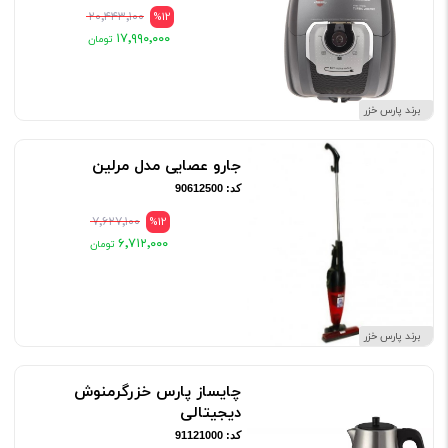
۲۰٬۴۴۳٬۱۰۰
%12
۱۷٬۹۹۰٬۰۰۰
برند پارس خزر
جارو عصایی مدل مرلین
کد: 90612500
۷٬۶۲۷٬۱۰۰
%12
۶٬۷۱۲٬۰۰۰
برند پارس خزر
چایساز پارس خزرگرمنوش
دیجیتالی
کد: 91121000