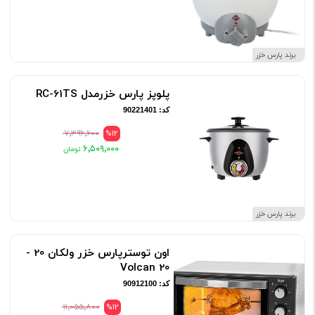
برند پارس خزر
پلوپز پارس خزرمدل RC-61TS
کد: 90221401
۷٬۳۹۶٬۶۰۰
%12
۶٬۵۰۹٬۰۰۰
برند پارس خزر
اون توسترپارس خزر ولکان 20 -
Volcan 20
کد: 90912100
۱۱٬۰۵۵٬۸۰۰
%12