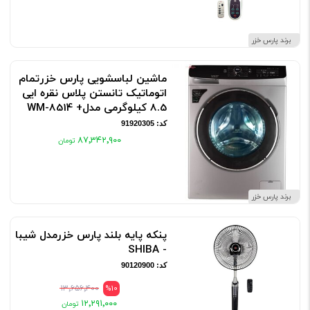
برند پارس خزر
ماشین لباسشویی پارس خزرتمام
اتوماتیک تانستن پلاس نقره ایی
8.5 کیلوگرمی مدل+ WM-8514
کد: 91920305
۸۷٬۳۴۲٬۹۰۰
برند پارس خزر
پنکه پایه بلند پارس خزرمدل شیبا
- SHIBA
کد: 90120900
۱۳٬۶۵۶٬۴۰۰
%10
۱۲٬۲۹۱٬۰۰۰