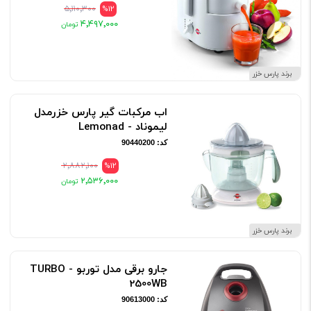
۵٬۱۱۰٬۳۰۰
%12
۴٬۴۹۷٬۰۰۰
برند پارس خزر
اب مرکبات گیر پارس خزرمدل
لیموناد - Lemonad
کد: 90440200
۲٬۸۸۲٬۱۰۰
%12
۲٬۵۳۶٬۰۰۰
برند پارس خزر
جارو برقی مدل توربو - TURBO
2500WB
کد: 90613000