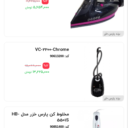
۶٬۴۲۵٬۱۰۰
%12
۵٬۶۵۴٬۰۰۰
برند پارس خزر
VC-2200-Chrome
کد: 90613200
۱۵٬۰۲۸٬۰۰۰
%12
۱۳٬۲۲۵٬۰۰۰
برند پارس خزر
مخلوط کن پارس خزر مدل HB-
5501S
کد: 90851400