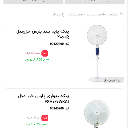
گیری، آب مرکبات گیری، چای ساز، دم آور، کتری برقی، اسپرسوساز،
صفحه نخست سایت
محصولات
پارس خزر
جارو برقی، جارو عصایی، بخارشو، اتوبخار، سشوار و تصفیه هوا می
باشد. تولیدات این شرکت از سال ۱۳۴۷ تا ۱۳۶۱ با برند پارس توشیبا و از
پنکه پایه بلند پارس خزرمدل
4060R
سال ۱۳۶۱ تاکنون با برند تجاری
و
به بازارهای داخلی و
پارس خزر
سایا
کد: 90120400
جهانی عرضه می شوند.
۹٬۸۴۰٬۱۰۰
%10
۸٬۸۵۶٬۰۰۰
برند پارس خزر
پنکه دیواری پارس خزر مدل
ES7020WKAI
کد: 90140200
۸٬۱۲۱٬۴۰۰
%10
۷٬۳۰۹٬۰۰۰