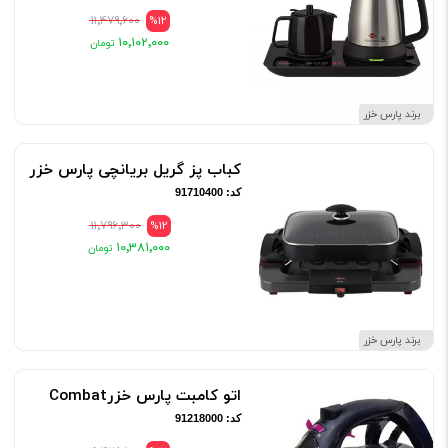
۱۱٬۴۷۹٬۶۰۰
%12
۱۰٬۱۰۲٬۰۰۰
برند پارس خزر
کباب پز گریل بریانچی پارس خزر
کد: 91710400
۱۱٬۷۹۶٬۳۰۰
%12
۱۰٬۳۸۱٬۰۰۰
برند پارس خزر
اتو کامبت پارس خزرCombat
کد: 91218000