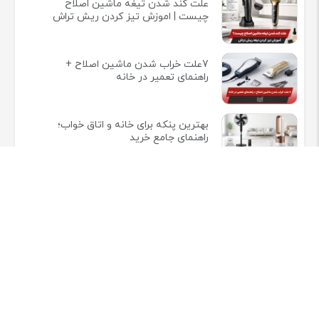
علت کند شدن تیغه ماشین اصلاح
چیست | اموزش تیز کردن ریش تراش
7علت خراب شدن ماشین اصلاح +
راهنمای تعمیر در خانه
بهترین پنکه برای خانه و اتاق خواب؛
راهنمای جامع خرید
اطلاعات تماس
شهر کرج، خیابان شهید صدوقی (ساسانی) ، پلاک -۴۸۰- شعبه لوازام
خانگی کرج
تلفن:
02632809570