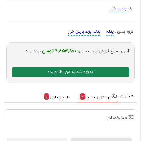
پارس خزر
برند
پنکه
پنکه برند پارس خزر
گروه بندی :
9,853,800 تومان
آخرین مبلغ فروش این محصول،
بوده است
موجود شد به من اطلاع بده
مشخصات
پرسش و پاسخ
نظر خریداران
2
3
مشخصات