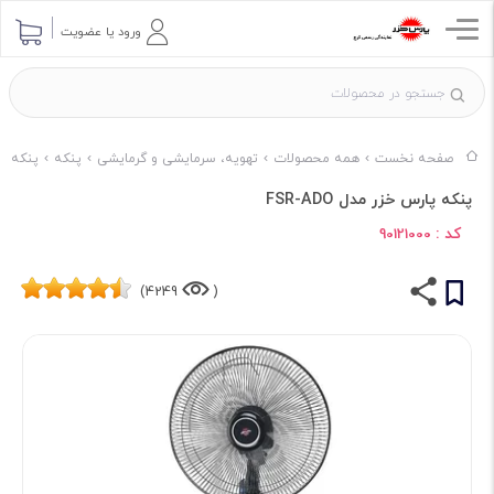
ورود یا عضویت
صفحه نخست
همه محصولات
تهویه، سرمایشی و گرمایشی
پنکه
پنکه بر
پنکه پارس خزر مدل FSR-ADO
کد :
90121000
4249)
(