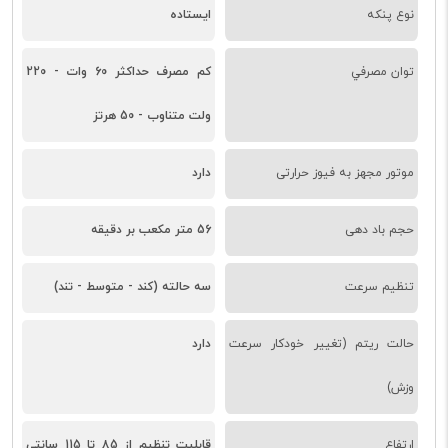
نوع پنکه
ایستاده
توان مصرفي
کم مصرف حداکثر 60 وات - 220
ولت متناوب - 50 هرتز
موتور مجهز به فیوز حرارتی
دارد
حجم باد دهی
56 متر مکعب بر دقيقه
تنظیم سرعت
سه حالته (کند - متوسط - تند)
حالت ریتم (تغییر خودکار سرعت
دارد
وزش)
ارتفاع
قابلیت تنظیم از 85 تا 115 سانتی