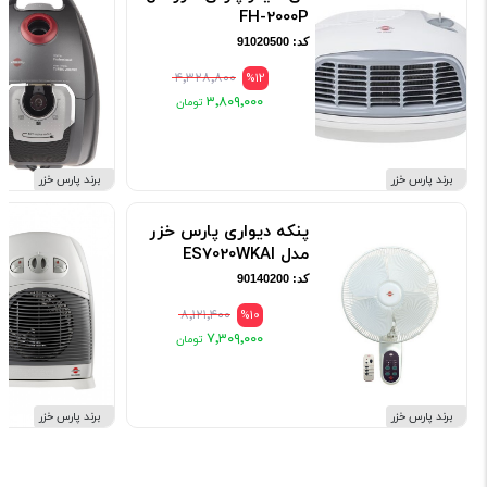
FH-2000P
کد: 91020500
۴٬۳۲۸٬۸۰۰
%12
۳٬۸۰۹٬۰۰۰
برند پارس خزر
برند پارس خزر
پنکه دیواری پارس خزر
مدل ES7020WKAI
کد: 90140200
۸٬۱۲۱٬۴۰۰
%10
۷٬۳۰۹٬۰۰۰
برند پارس خزر
برند پارس خزر