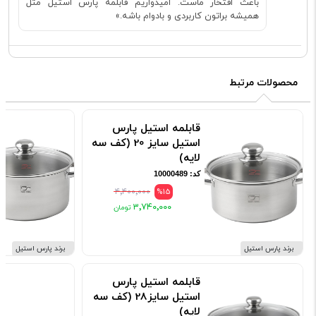
باعث افتخار ماست. امیدواریم قابلمه پارس استیل مثل
همیشه براتون کاربردی و بادوام باشه.»
محصولات مرتبط
قابلمه استیل پارس
استیل سایز 20 (کف سه
لایه)
کد: 10000489
۴٬۴۰۰٬۰۰۰
%15
۳٬۷۴۰٬۰۰۰
برند پارس استیل
برند پارس استیل
قابلمه استیل پارس
استیل سایز28 (کف سه
لایه)