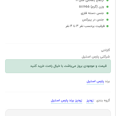
ارتفاع (سانتی متر) 11
وزن (گرم) 1655±5
جنس دسته فلزی
جنس در پیرکس
ظرفیت برحسب نفر 3 تا 4 نفر
گارانتی
شرکتی پارس استیل
قیمت و موجودی بروز می‌باشد، با خیال راحت خرید کنید
پارس استیل
برند
زودپز
زودپز برند پارس استیل
گروه بندی :