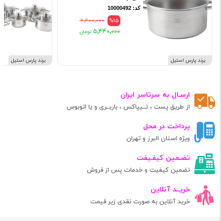
کد: 10000492
۶٬۴۰۰٬۰۰۰
%15
۵٬۴۴۰٬۰۰۰
برند پارس استیل
برند پارس استیل
ارسـال به سرتاسر ایران
از طریق پست ، تــیپاکس ، باربــری و یا اتوبوس
پرداخت در محل
ویژه استان البرز و تهران
تضـمین کیفـیفت
تضمین کیفیت و خدمات پس از فروش
خریــد آنلاین
خرید آنلاین به صورت نقدی زیر قیمت