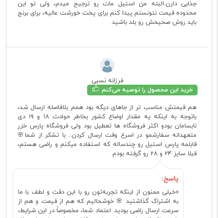
جذابی دارن.البته من استیل مات رو ترجیح میدم، ولی تو این
محدوده قیمت نتونستم پیدا کنم برای پخت خورشت عالیه، برای برنج
باید روش صحیحش رو بلد باشید
فرزانه نسبی
خرید این محصول را توصیه می‌کنم
هم قیمتش مناسب تر از جاهای دیگه بود همم بلافاصله ارسال شد،
باتوجه به اینکه یه مقدار اوضاع کشور بخاطر حوادث ۱۸ و ۱۹ دی
نابسامان بود‌و اکثر فروشگاه ها تعطیل بود ولی فروشگاه پارس خزر
متعهدانه سفارشمو در اسرع وقت ارسال کردن.. با تشکر از شما🌸
قابلمه پارس استیل رو چندساله که استفاده میکنم و راضی هستم،
قبلا سایز ۲۴ و ۲۸ رو گرفته بودم
پاسخ:
«خیلی ممنون از اینکه تجربه‌تون رو با این دقت و لطف با ما
به اشتراک گذاشتید 🌸 خوشحالیم که هم از قیمت و هم از
سرعت ارسال راضی بودید. اعتماد شما، مخصوصاً در این شرایط،