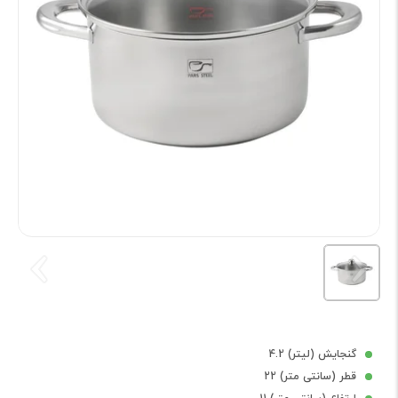
گنجایش (لیتر) 4.2
قطر (سانتی متر) 22