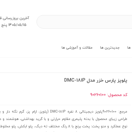
آخرین بروز‌رسانی ق
1405/05/15 پنج شنبه
ها
جدیدترین ها
مقالات و آموزشی ها
پلوپز پارس خزر مدل DMC-181P
کد محصول:
90260100
مرجع: 90260100پلوپز دیجیتالی 8 نفره DMC-181P (پلوپز، ارام پز، گرم نگه 
نوع عملکرد و منو پخت: پخت برنج با 8 رنگ مختلف ته دیگ، پلو ابکش، پلو 