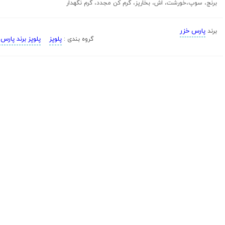
برنج، سوپ،خورشت، اش، بخارپز، گرم کن مجدد، گرم نگهدار
پارس خزر
برند
پلوپز
پلوپز برند پارس
گروه بندی :