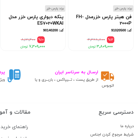
برند پارس خزر
برند پارس خزر
فن هیتر پارس خزرمدل FH-
پنکه دیواری پارس خزر مدل
ES7020WKAI
2000P
کد: 91020500
کد: 90140200
۸٬۱۲۱٬۴۰۰
%10
۴٬۳۲۸٬۸۰۰
%12
۷٬۳۰۹٬۰۰۰
۳٬۸۰۹٬۰۰۰
ارسـال به سرتاسر ایران
پرد
از طریق پست ، تــیپاکس ، باربــری و یا
ویژ
اتوبوس
دسترسی سریع
مقالات و آمو
درباره ما
راهنمای خرید 
شرایط مرجوع کردن اجناس