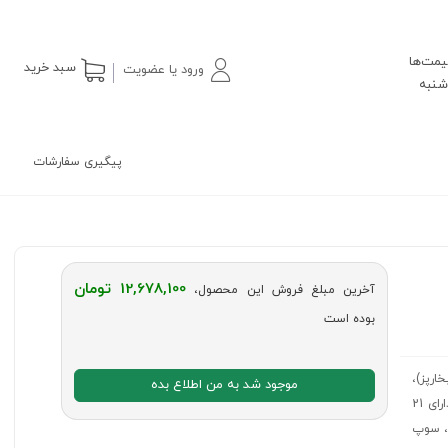
یمت‌ها
سبد خرید
ورود یا عضویت
پیگیری سفارشات
12,678,100 تومان
آخرین مبلغ فروش این محصول،
بوده است
دار و بخارپز)،
موجود شد به من اطلاع بده
طراحی زیبای محصول با بدنه پلیمری مقاوم حرارتی و با گرید بهداشتی، هوشمند و دارای 21
مخلوط، سوپ