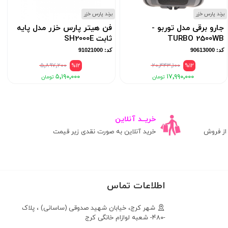
برند پارس خزر
برند پارس خزر
ب
جارو برقی مدل توربو -
فن هیتر پارس خزر مدل پایه
TURBO 2500WB
ثابت SH2000E
کد: 90613000
کد: 91021000
۵٬۸۹۷٬۲۰۰
%12
۲۰٬۴۴۳٬۱۰۰
%12
۵٬۱۹۰٬۰۰۰
۱۷٬۹۹۰٬۰۰۰
خریــد آنلاین
ز فروش
خرید آنلاین به صورت نقدی زیر قیمت
اطلاعات تماس
شهر کرج، خیابان شهید صدوقی (ساسانی) ، پلاک
-۴۸۰- شعبه لوازام خانگی کرج