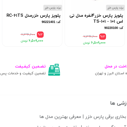
برند پارس خزر
برند پارس خزر
پلوپز پارس خزر4نفره مدل تی
پلوپز پارس خزرمدل RC-61TS
اس 101 - TS-101
کد: 90221401
کد: 90220100
۷٬۳۹۶٬۶۰۰
%12
۷٬۳۹۶٬۶۰۰
%12
۶٬۵۰۹٬۰۰۰
۶٬۵۰۹٬۰۰۰
اخت در محل
تضـمین کیفـیفت
ه استان البرز و تهران
تضمین کیفیت و خدمات پس ا
زشی ها
بخاری برقی پارس خزر | معرفی بهترین مدل ها