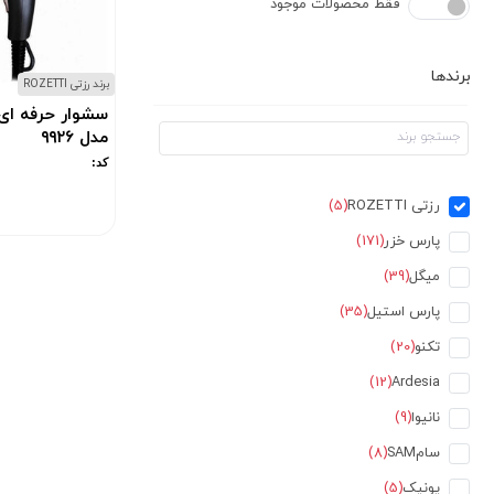
فقط محصولات موجود
برندها
برند رزتی ROZETTI
سشوار حرفه ای 
مدل ۹۹۲۶
کد:
رزتی ROZETTI
(5)
پارس خزر
(171)
میگل
(39)
پارس استیل
(35)
تکنو
(20)
(12)
Ardesia
نانیوا
(9)
سامSAM
(8)
یونیک
(5)