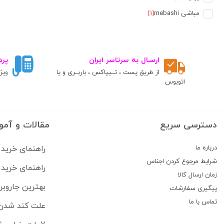
مباشی mebashi
(1)
ارسـال به سرتاسر ایران
پرد
از طریق پست ، تــیپاکس ، باربــری و یا
ویژ
اتوبوس
دسترسی سریع
مقالات و آمو
درباره ما
راهنمای خرید 
شرایط مرجوع کردن اجناس
راهنمای خرید 
زمان ارسال کالا
بهترین جاروبرقی‌های رباتیک ۶
پیگیری سفارشات
تماس با ما
علت کند شدن 