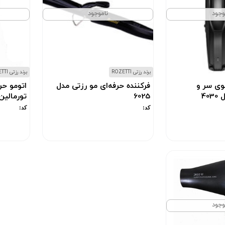
وجود
ناموجود
برند رزتی ROZETTI
برند رزتی ROZETTI
وی سر و
فرکننده حرفه‌ای مو رزتی مدل
اتومو حر
40
6025
تورمالین ر
کد:
کد:
وجود