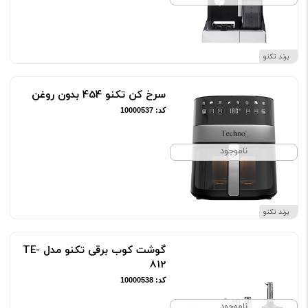
برند تکنو
سرخ کن تکنو 454 بدون روغن
کد: 10000537
ناموجود
برند تکنو
گوشت کوب برقی تکنو مدل TE-
812
کد: 10000538
ناموجود