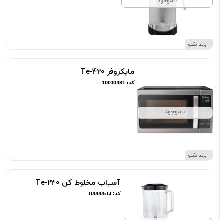
ناموجود
برند تکنو
مایکروفر Te‑420
کد: 10000481
ناموجود
برند تکنو
آسیاب مخلوط کن Te‑230
کد: 10000513