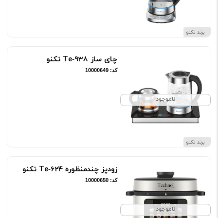
برند تکنو
چای ساز Te‑938 تکنو
کد: 10000649
ناموجود
برند تکنو
زودپز چندمنظوره Te‑624 تکنو
کد: 10000650
ناموجود