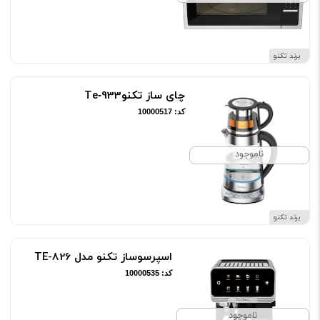
برند تکنو
چای ساز تکنوTe‑933
کد: 10000517
ناموجود
برند تکنو
اسپرسوساز تکنو مدل TE-826
کد: 10000535
ناموجود