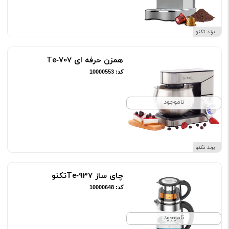
برند تکنو
همزن حرفه ای Te‑707
کد: 10000553
ناموجود
برند تکنو
چای ساز Te‑937تکنو
کد: 10000648
ناموجود