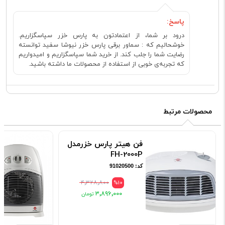
پاسخ:
درود بر شما، از اعتمادتون به پارس خزر سپاسگزاریم.
خوشحالیم که : سماور برقی پارس خزر نیوشا سفید توانسته
رضایت شما را جلب کند. از خرید شما سپاسگزاریم و امیدواریم
که تجربه‌ی خوبی از استفاده از محصولات ما داشته باشید.
محصولات مرتبط
فن هیتر پارس خزرمدل
FH-2000P
کد: 91020500
۴٬۳۲۸٬۸۰۰
%10
۳٬۸۹۶٬۰۰۰