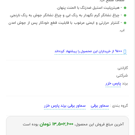
شفاف سطح اب.
- هیترپلیت استیل ضدزنگ با المنت پنهان.
- چراغ نشانگر گرم نگهدار به رنگ ابی و چراغ نشانگر جوش به رنگ نارنجی.
- کنترلر حرارتی و ایمنی مرغوب با قابلیت قطع خودکار پس از جوش امدن
اب.
%100 از خریداران این محصول را پیشنهاد کرده‌اند
گارانتی
شرکتی
پارس خزر
برند
سماور برقی
سماور برقی برند پارس خزر
گروه بندی :
13,502,600 تومان
آخرین مبلغ فروش این محصول،
بوده است