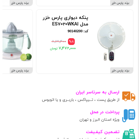
برند پارس خزر
برند پارس خزر
پنکه دیواری پارس خزر
مدل ES7020WKAI
کد: 90140200
۸٬۱۲۱٬۴۰۰
%8
۷٬۴۷۲٬۰۰۰
برند پارس خزر
برند پارس خزر
ارسـال به سرتاسر ایران
از طریق پست ، تــیپاکس ، باربــری و یا اتوبوس
پرداخت در محل
ویژه استان البرز و تهران
تضـمین کیفـیفت