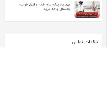
بهترین پنکه برای خانه و اتاق خواب؛
راهنمای جامع خرید
اطلاعات تماس
شهر کرج، خیابان شهید صدوقی (ساسانی) ، پلاک -۴۸۰- شعبه لوازام
خانگی کرج
تلفن:
02632809570
همراه فروشگاه اینترنتی نمایندگی لوازم خانگی پارس خزر
باشید!