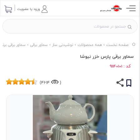
ورود یا عضویت
صفحه نخست
همه محصولات
نوشیدنی ساز
سماور برقی
سماور برقی برند 
سماور برقی پارس خزر نیوشا
کد :
91140101
4614)
(