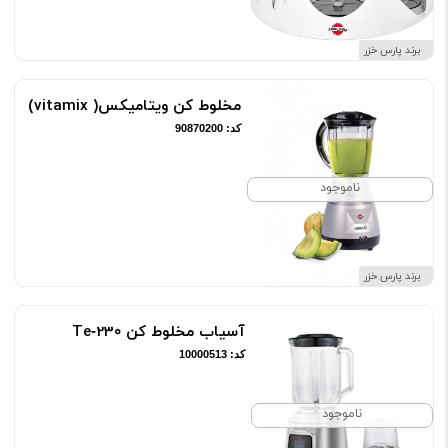
برند پارس خزر
مخلوط کن ویتامیکس( vitamix)
کد: 90870200
ناموجود
برند پارس خزر
آسیاب مخلوط کن Te‑230
کد: 10000513
ناموجود