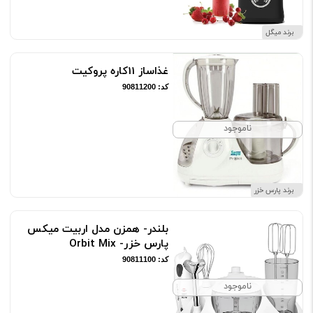
برند میگل
غذاساز 11کاره پروکیت
کد: 90811200
ناموجود
برند پارس خزر
بلندر- همزن مدل اربیت میکس
پارس خزر- Orbit Mix
کد: 90811100
ناموجود