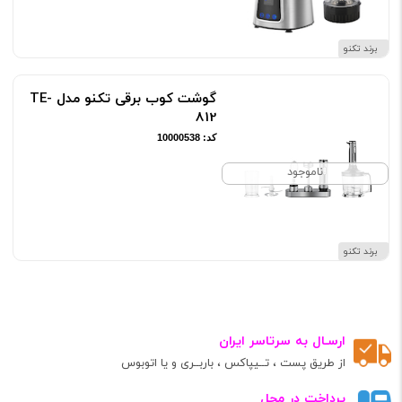
برند تکنو
گوشت کوب برقی تکنو مدل TE-
812
کد: 10000538
ناموجود
برند تکنو
ارسـال به سرتاسر ایران
از طریق پست ، تــیپاکس ، باربــری و یا اتوبوس
پرداخت در محل