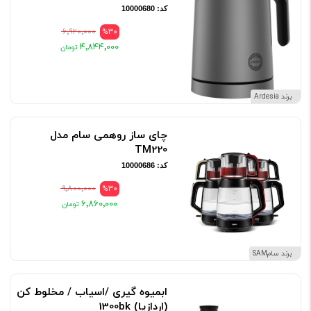
کد: 10000680
۶٬۹۲۰٬۰۰۰
%30
۴٬۸۴۴٬۰۰۰
برند Ardesia
چای ساز روهمی سام مدل
TM220
کد: 10000686
۹٬۸۰۰٬۰۰۰
%30
۶٬۸۶۰٬۰۰۰
برند سامSAM
ابمیوه گیری /اسیاب / مخلوط کن
(اردازیا) 1300bk