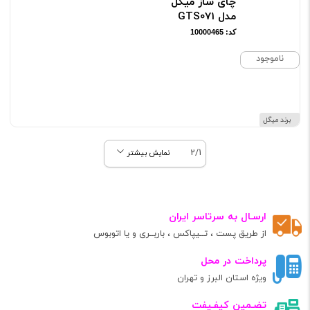
چای ساز میگل
مدل GTS071
کد: 10000465
ناموجود
برند میگل
2/1
نمایش بیشتر
ارسـال به سرتاسر ایران
از طریق پست ، تــیپاکس ، باربــری و یا اتوبوس
پرداخت در محل
ویژه استان البرز و تهران
تضـمین کیفـیفت