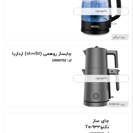
ناموجود
برند میگل
چایساز روهمی (1800St) اردازیا
کد: 10000702
ناموجود
برند Ardesia
چای ساز تکنوTe‑933
کد: 10000517