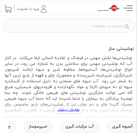
ورود یا عضویت
نوشیدنی ساز
نوشیدنی‌ها نقش مهمی در فرهنگ و تغذیه انسانی ایفا می‌کنند. در کنار
آب که نوشیدنی مهمی برای سلامتی بدن به شماره می رود، در سایر
انواع نوشیدنی‌ها، آب‌میوه‌ها، مخلوط شیر و میوه (مانند شیرموز،
شیرنارگیل، شیرخرما، شیرپسته و معجون)، چای و قهوه از رایج ترین آنها
به شمار می رود. آب میوه های صنعتی به دلیل استفاده از کنسانتره
میوه (و نه میوه‌ی تازه) و مواد نگهدارنده و افزودنیهای شیمیایی، هیچ
گاه نمی توانند جایگزین نوشیدنی های طبیعی خانگی شوند. چه بسا
توصیه پزشکان به بیماران را حتما شنیده اید که حتما آب میوه طبیعی
مصرف کنید! چای و دم نوش نیز از نوشیدنی‌های رایج بخصوص برای
نمایش بیشتر
مردمان ایران زمین بوده و هست که منبع طبیعی از کافئین، تئوفیلین،
تیانین و آنتی‌اکسیدان‌ها به شمار می رود. هیچگاه نمی توان از طعم
دلچسب یک فنجان چای تازه دم پس از خستگی یک روز کاری گذشت
آبمیوه گیری
آب مرکبات گیری
اسپرسوساز
چای سا
بخصوص اگر آن روز بارانی نیز باشد!
نوشیدنی ساز با بهترین قیمت