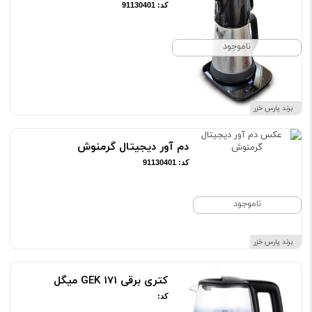
کد: 91130401
ناموجود
برند پارس خزر
‫دم آور ديجيتال گرمنوش‬
کد: 91130401
ناموجود
برند پارس خزر
کتری برقی GEK 171 میگل
کد: