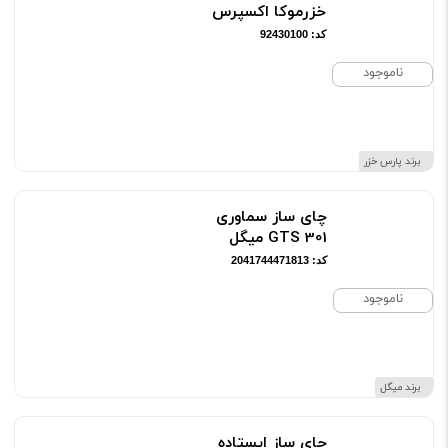
خزرموکا اکسپرس
کد: 92430100
ناموجود
برند پارس خزر
چای ساز سماوری
GTS 301 میگل
کد: 2041744471813
ناموجود
برند میگل
چای ساز ایستاده