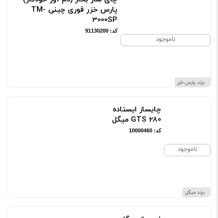
پارس خزر قوری چینی TM-
3000SP
کد: 91130200
ناموجود
برند پارس خزر
چایساز ایستاده
GTS 280 میگل
کد: 10000460
ناموجود
برند میگل