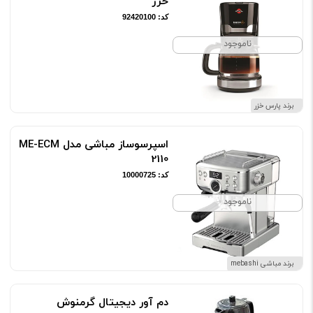
خزر
کد: 92420100
ناموجود
برند پارس خزر
اسپرسوساز مباشی مدل ME-ECM
2110
کد: 10000725
ناموجود
برند مباشی mebashi
‫دم آور ديجيتال گرمنوش‬