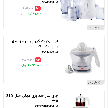
کد: 90430600
۹٬۷۱۵٬۰۰۰
%12
۸٬۵۴۹٬۰۰۰
برند پارس خزر
اب مرکبات گیر پارس خزرمدل
پالپ - PULP
کد: 90440300
۳٬۷۷۰٬۱۰۰
%12
۳٬۳۱۸٬۰۰۰
برند پارس خزر
چای ساز سماوری میگل مدل GTS
305
کد: 2903091600464