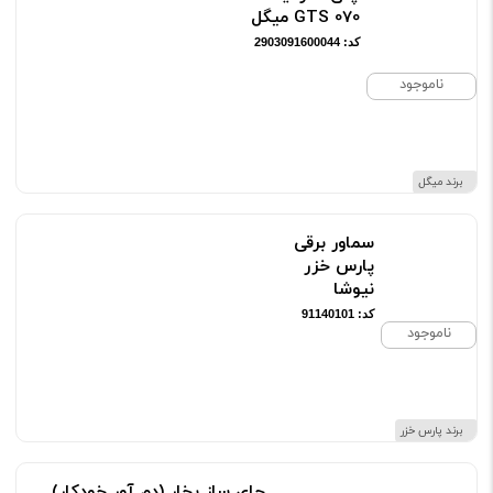
GTS 070 میگل
کد: 2903091600044
ناموجود
برند میگل
سماور برقی
پارس خزر
نیوشا
کد: 91140101
ناموجود
برند پارس خزر
چای ساز بخار (دم آور خودکار)