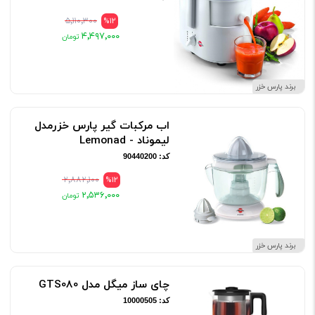
۵٬۱۱۰٬۳۰۰
%12
۴٬۴۹۷٬۰۰۰
برند پارس خزر
اب مرکبات گیر پارس خزرمدل
لیموناد - Lemonad
کد: 90440200
۲٬۸۸۲٬۱۰۰
%12
۲٬۵۳۶٬۰۰۰
برند پارس خزر
چای ساز میگل مدل GTS080
کد: 10000505