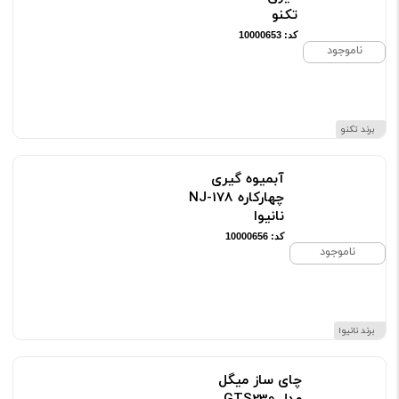
تکنو
کد: 10000653
ناموجود
برند تکنو
آبمیوه گیری
چهارکاره NJ-178
نانیوا
کد: 10000656
ناموجود
برند نانیوا
چای ساز میگل