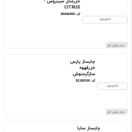
خزرمدل سیتروس -
CITRUS
کد: 90440400
ناموجود
برند پارس خزر
چایساز پارس
خزرقهوه
سازگرمنوش
کد: 91160100
ناموجود
برند پارس خزر
چایساز سایا