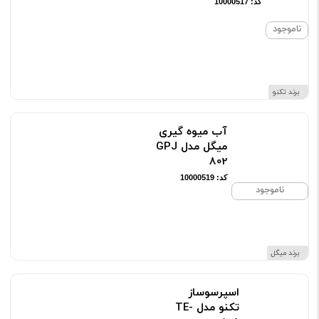
ناموجود
برند تکنو
آب میوه گیری میگل مدل GPJ
802
کد: 10000519
ناموجود
برند میگل
اسپرسوساز
تکنو مدل TE-