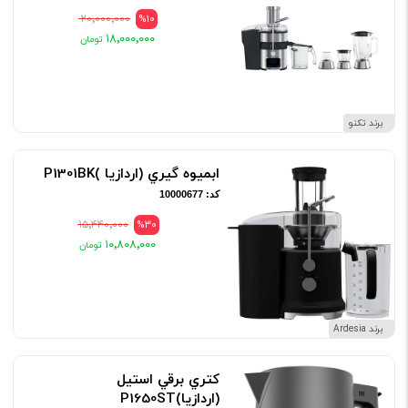
۲۰٬۰۰۰٬۰۰۰
%10
۱۸٬۰۰۰٬۰۰۰
برند تکنو
ابميوه گيري (اردازيا )P1301BK
کد: 10000677
۱۵٬۴۴۰٬۰۰۰
%30
۱۰٬۸۰۸٬۰۰۰
برند Ardesia
کتري برقي استيل
(اردازيا)P1650ST