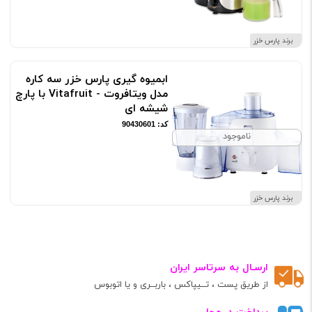
برند پارس خزر
ابمیوه گیری پارس خزر سه کاره
مدل ویتافروت - Vitafruit با پارچ
شیشه ای
کد: 90430601
ناموجود
برند پارس خزر
ارسـال به سرتاسر ایران
از طریق پست ، تــیپاکس ، باربــری و یا اتوبوس