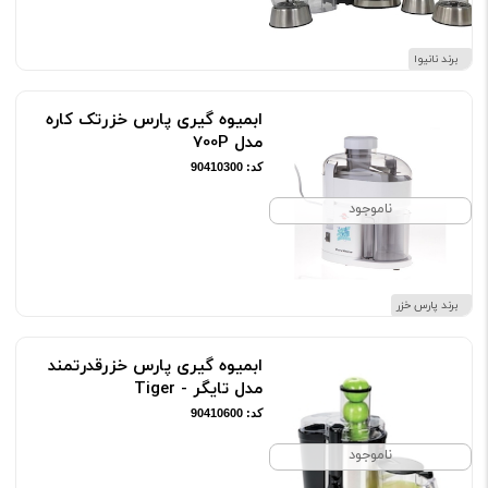
برند نانیوا
ابمیوه گیری پارس خزرتک کاره
مدل 700P
کد: 90410300
ناموجود
برند پارس خزر
ابمیوه گیری پارس خزرقدرتمند
مدل تایگر - Tiger
کد: 90410600
ناموجود