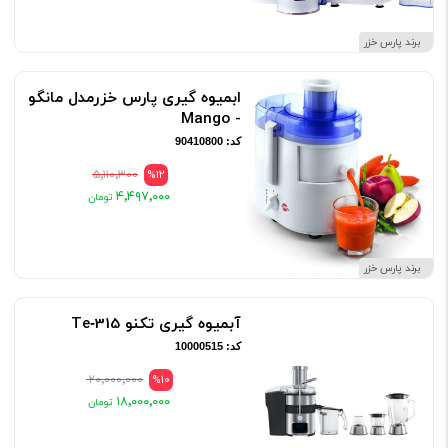
برند پارس خزر
ابمیوه گیری پارس خزرمدل مانگو
- Mango
کد: 90410800
۵٬۱۱۰٬۳۰۰
%12
۴٬۴۹۷٬۰۰۰
برند پارس خزر
آبمیوه گیری تکنو Te‑315
کد: 10000515
۲۰٬۰۰۰٬۰۰۰
%10
۱۸٬۰۰۰٬۰۰۰