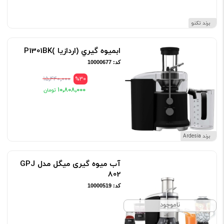
برند تکنو
ابميوه گيري (اردازيا )P1301BK
کد: 10000677
۱۵٬۴۴۰٬۰۰۰
%30
۱۰٬۸۰۸٬۰۰۰
برند Ardesia
آب میوه گیری میگل مدل GPJ
802
کد: 10000519
ناموجود