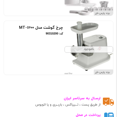
برند پارس خزر
چرخ گوشت مدل MT-1200
کد: 90310200
ناموجود
برند پارس خزر
ارسـال به سرتاسر ایران
از طریق پست ، تــیپاکس ، باربــری و یا اتوبوس
پرداخت در محل