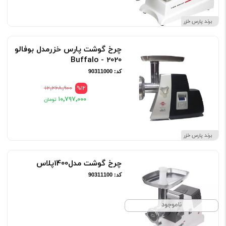
برند پارس خزر
چرخ گوشت پارس خزرمدل بوفالو
Buffalo - 2020
کد: 90311000
۱۲٬۲۶۸٬۹۰۰
%12
۱۰٬۷۹۷٬۰۰۰
برند پارس خزر
چرخ گوشت مدل1400پلاس
کد: 90311100
ناموجود