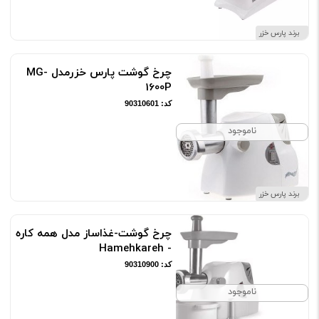
برند پارس خزر
چرخ گوشت پارس خزرمدل MG-
1600P
کد: 90310601
ناموجود
برند پارس خزر
چرخ گوشت-غذاساز مدل همه کاره
- Hamehkareh
کد: 90310900
ناموجود