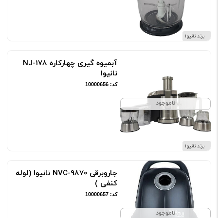
برند نانیوا
آبمیوه گیری چهارکاره NJ-178
نانیوا
کد: 10000656
ناموجود
برند نانیوا
جاروبرقی NVC-9870 نانیوا (لوله
کنفی )
کد: 10000657
ناموجود