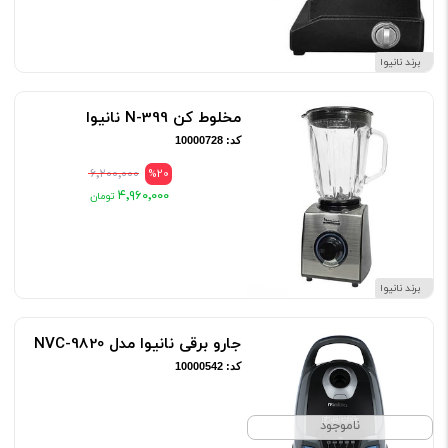
برند نانیوا
مخلوط کن N-399 نانیوا
کد: 10000728
۶٬۲۰۰٬۰۰۰
%20
۴٬۹۶۰٬۰۰۰
برند نانیوا
جارو برقی نانیوا مدل NVC-9820
کد: 10000542
ناموجود