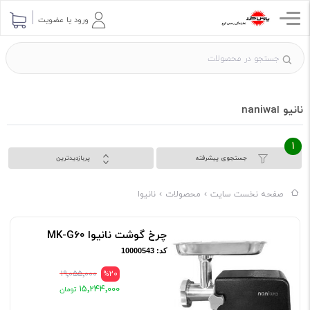
ورود یا عضویت
نانیو اnaniwa
1
جستجوی پیشرفته
پربازدیدترین
صفحه نخست سایت
محصولات
نانیوا
چرخ گوشت نانیوا MK-G60
کد: 10000543
۱۹٬۰۵۵٬۰۰۰
%20
۱۵٬۲۴۴٬۰۰۰