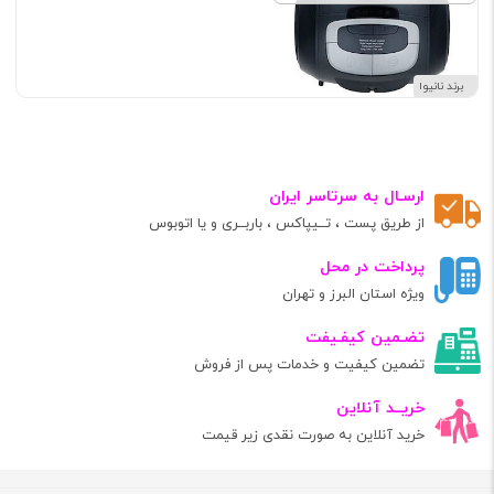
برند نانیوا
ارسـال به سرتاسر ایران
از طریق پست ، تــیپاکس ، باربــری و یا اتوبوس
پرداخت در محل
ویژه استان البرز و تهران
تضـمین کیفـیفت
تضمین کیفیت و خدمات پس از فروش
خریــد آنلاین
خرید آنلاین به صورت نقدی زیر قیمت