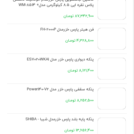
پلاس نقره ایی 8.5 کیلوگرمی مدل+ WM-8514
87,342,900 تومـان
فن هیتر پارس خزرمدل FH-2000P
4,328,800 تومـان
پنکه دیواری پارس خزر مدل ES7020WKAI
8,121,400 تومـان
پنکه سقفی پارس خزر مدل Power140-V2
8,252,500 تومـان
پنکه پایه بلند پارس خزرمدل شیبا - SHIBA
13,656,400 تومـان