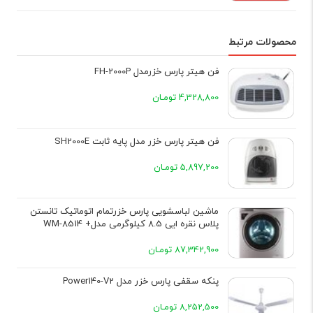
محصولات مرتبط
فن هیتر پارس خزرمدل FH-2000P
4,328,800 تومـان
فن هیتر پارس خزر مدل پایه ثابت SH2000E
5,897,200 تومـان
ماشین لباسشویی پارس خزرتمام اتوماتیک تانستن
پلاس نقره ایی 8.5 کیلوگرمی مدل+ WM-8514
87,342,900 تومـان
پنکه سقفی پارس خزر مدل Power140-V2
8,252,500 تومـان