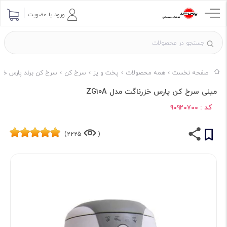
ورود یا عضویت
صفحه نخست
همه محصولات
پخت و پز
سرخ کن
سرخ کن برند پارس خزر
مینی سرخ کن پارس خزرناگت مدل ZG10A
کد :
90920700
2225)
(