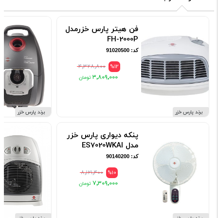
فن هیتر پارس خزرمدل
FH-2000P
کد: 91020500
۴٬۳۲۸٬۸۰۰
%12
۳٬۸۰۹٬۰۰۰
برند پارس خزر
برند پارس خزر
پنکه دیواری پارس خزر
مدل ES7020WKAI
کد: 90140200
۸٬۱۲۱٬۴۰۰
%10
۷٬۳۰۹٬۰۰۰