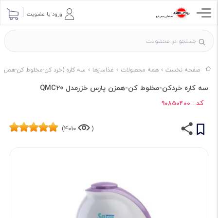
ورود یا عضویت
صفحه نخست
همه محصولات
غذاسازها
سه کاره (خرد كن-مخلوط كن-همزن)
سه کاره خردکن-مخلوط کن-همزن پارس خزرمدل QMC20
کد :
90850400
4010)
(