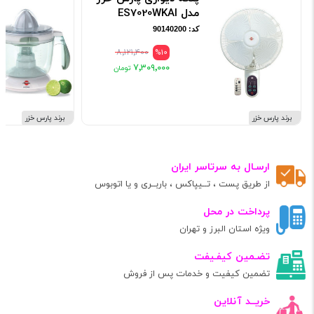
مدل ES7020WKAI
کد: 90140200
۸٬۱۲۱٬۴۰۰
%10
۷٬۳۰۹٬۰۰۰
برند پارس خزر
برند پارس خزر
ارسـال به سرتاسر ایران
از طریق پست ، تــیپاکس ، باربــری و یا اتوبوس
پرداخت در محل
ویژه استان البرز و تهران
تضـمین کیفـیفت
تضمین کیفیت و خدمات پس از فروش
خریــد آنلاین