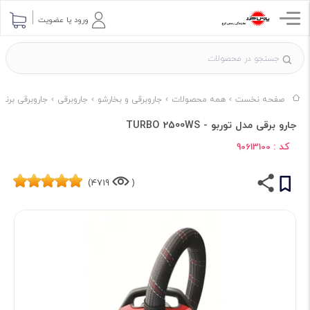
ورود یا عضویت
صفحه نخست
همه محصولات
جاروبرقی و بخارشو
جاروبرقی
جاروبرقی برند
جارو برقی مدل توربو - TURBO 2500WS
کد :
90613100
4719)
(