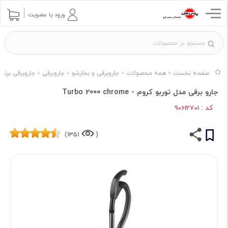
ورود یا عضویت
صفحه نخست
همه محصولات
جاروبرقی و بخارشو
جاروبرقی
جاروبرقی برند
جارو برقی مدل توربو کروم - Turbo 2000 chrome
کد :
90612701
1351)
(