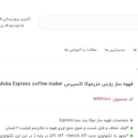
آخرین بروز‌رسانی ق
1405/05/17 شنبه
ها
جدیدترین ها
مقالات و آموزشی ها
قهوه ساز پارس خزرموکا اکسپرس Moka Express coffee maker
کد محصول:
92430100
مشخصات قهوه ساز موکا برند سایا Express
*ظرف شفاف و قابل شست و شوی جمع اوری قهوه با ماکزیمم ظرفیت 6 فنجان
*مجهز به تکنولوژی جدید Lift off –Switch off در پایه ( در این این