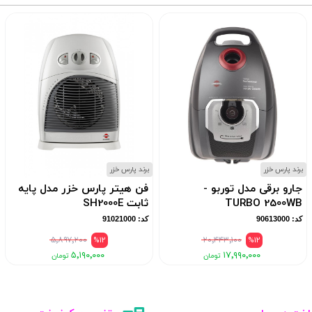
برند پارس خزر
برند پارس خزر
جارو برقی مدل توربو -
فن هیتر پارس خزر مدل پایه
TURBO 2500WB
ثابت SH2000E
کد: 90613000
کد: 91021000
۵٬۸۹۷٬۲۰۰
%12
۲۰٬۴۴۳٬۱۰۰
%12
۵٬۱۹۰٬۰۰۰
۱۷٬۹۹۰٬۰۰۰