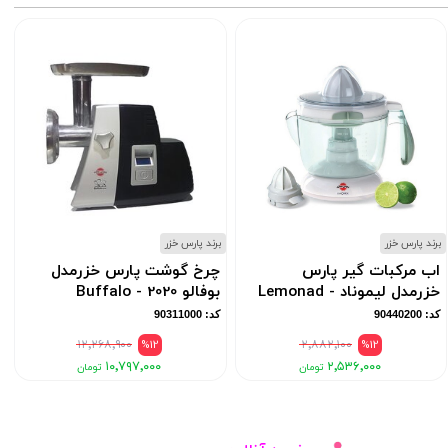
برند پارس خزر
برند پارس خزر
ب
اب مرکبات گیر پارس
چرخ گوشت پارس خزرمدل
خزرمدل لیموناد - Lemonad
بوفالو Buffalo - 2020
کد: 90440200
کد: 90311000
۱۲٬۲۶۸٬۹۰۰
%12
۲٬۸۸۲٬۱۰۰
%12
۱۰٬۷۹۷٬۰۰۰
۲٬۵۳۶٬۰۰۰