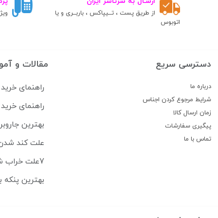
ارسـال به سرتاسر ایران
پرد
از طریق پست ، تــیپاکس ، باربــری و یا
ویژ
اتوبوس
دسترسی سریع
مقالات و آمو
درباره ما
راهنمای خرید 
شرایط مرجوع کردن اجناس
راهنمای خرید 
زمان ارسال کالا
بهترین جاروبرقی‌های رباتیک ۶
پیگیری سفارشات
تماس با ما
علت کند شدن 
7علت خراب شدن ماشین اصلاح + راهنمای تعمیر در خانه
بهترین پنکه ب