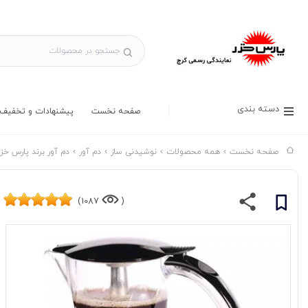
دسته بندی
صفحه نخست
پیشنهادات و تخفیف 
صفحه نخست
همه محصولات
نوشیدنی ساز
دم آور
دم آور برند پارس خزر
1087)
(