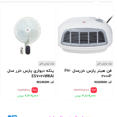
برند پارس خزر
برند پارس خزر
فن هیتر پارس خزرمدل FH-
پنکه دیواری پارس خزر مدل
ES7020WKAI
2000P
کد: 91020500
کد: 90140200
۸٬۱۲۱٬۴۰۰
%10
۴٬۳۲۸٬۸۰۰
%12
۷٬۳۰۹٬۰۰۰
۳٬۸۰۹٬۰۰۰