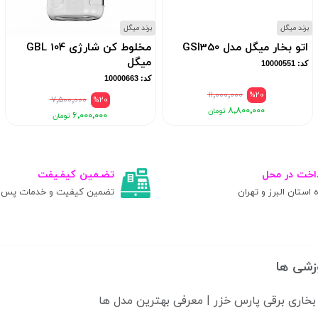
برند میگل
برند میگل
اتو بخار میگل مدل GSI350
مخلوط کن شارژی GBL 104
میگل
کد: 10000551
کد: 10000663
۱۱٬۰۰۰٬۰۰۰
%20
۷٬۵۰۰٬۰۰۰
%20
۸٬۸۰۰٬۰۰۰
۶٬۰۰۰٬۰۰۰
اخت در محل
تضـمین کیفـیفت
ه استان البرز و تهران
تضمین کیفیت و خدمات پس ا
زشی ها
بخاری برقی پارس خزر | معرفی بهترین مدل ها