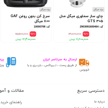
برند میگل
برند میگل
چای ساز سماوری میگل مدل
سرخ کن بدون روغن GAF
GTS 305
800 میگل
کد: 2903091600464
کد: 10000708
۱۵٬۵۰۰٬۰۰۰
%20
۱۴٬۰۰۰٬۰۰۰
%20
۱۲٬۴۰۰٬۰۰۰
۱۱٬۲۰۰٬۰۰۰
ارسـال به سرتاسر ایران
پرد
از طریق پست ، تــیپاکس ، باربــری و یا
ویژ
اتوبوس
دسترسی سریع
مقالات و آمو
درباره ما
راهنمای خرید 