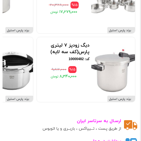
۲۰٬۳۲۸٬۰۰۰
%15
۱۷٬۲۷۹٬۰۰۰
برند پارس استیل
برند پارس استیل
دیگ زودپز 7 لیتری
پارس(کف سه لایه)
کد: 10000482
۹٬۸۱۲٬۰۰۰
%15
۸٬۳۴۰٬۰۰۰
برند پارس استیل
برند پارس استیل
ارسـال به سرتاسر ایران
از طریق پست ، تــیپاکس ، باربــری و یا اتوبوس