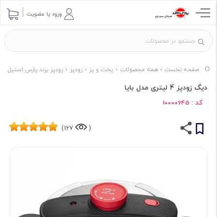
ورود یا عضویت
صفحه نخست
همه محصولات
پخت و پز
زودپز
زودپز برند پارس استیل
دیگ زودپز 4 لیتری مدل بایا
کد :
10000645
167)
(