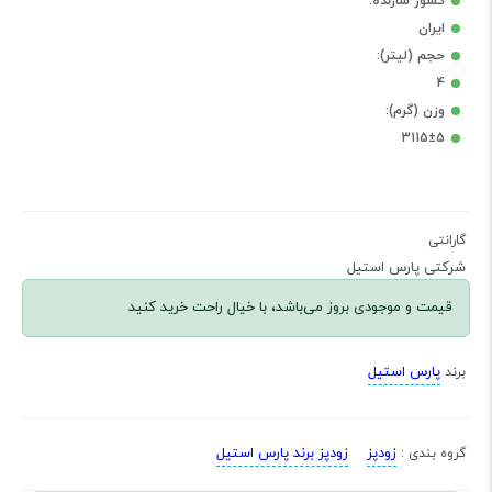
کشور سازنده:
ایران
حجم (لیتر):
4
وزن (گرم):
3115±5
گارانتی
شرکتی پارس استیل
قیمت و موجودی بروز می‌باشد، با خیال راحت خرید کنید
پارس استیل
برند
زودپز
زودپز برند پارس استیل
گروه بندی :