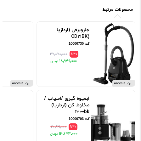
محصولات مرتبط
جاروبرقی (اردازیا
)CD21BK
کد: 10000730
۲۷٬۰۷۰٬۰۰۰
%30
۱۸٬۹۴۹٬۰۰۰
برند Ardesia
برند Ardesia
ابمیوه گیری /اسیاب /
مخلوط کن (اردازیا)
1300bk
کد: 10000703
۲۰٬۹۶۱٬۰۰۰
%30
۱۴٬۶۷۳٬۰۰۰