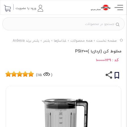
ورود یا عضویت
صفحه نخست
همه محصولات
غذاسازها
بلندر
بلندر برند Ardesia
مخلوط کن (اردازیا )PS1200
کد :
10000729
115)
(