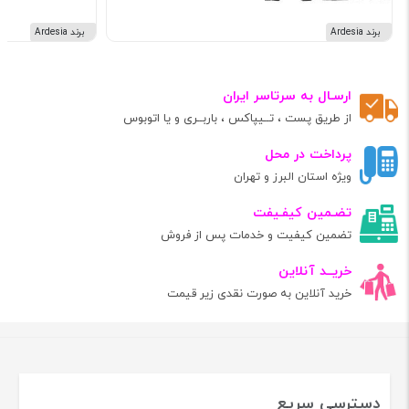
برند Ardesia
برند Ardesia
ارسـال به سرتاسر ایران
از طریق پست ، تــیپاکس ، باربــری و یا اتوبوس
پرداخت در محل
ویژه استان البرز و تهران
تضـمین کیفـیفت
تضمین کیفیت و خدمات پس از فروش
خریــد آنلاین
خرید آنلاین به صورت نقدی زیر قیمت
دسترسی سریع