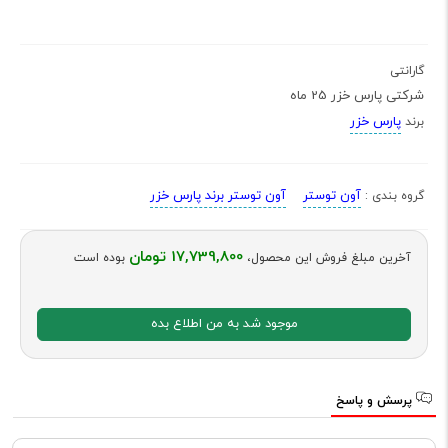
گارانتی
شرکتی پارس خزر 25 ماه
پارس خزر
برند
آون توستر
آون توستر برند پارس خزر
گروه بندی :
17,739,800 تومان
آخرین مبلغ فروش این محصول،
بوده است
موجود شد به من اطلاع بده
پرسش و پاسخ