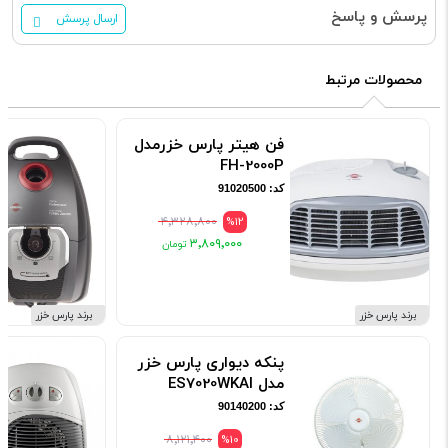
پرسش و پاسخ
ارسال پرسش
محصولات مرتبط
فن هیتر پارس خزرمدل
FH-2000P
کد: 91020500
۴٬۳۲۸٬۸۰۰
%12
۳٬۸۰۹٬۰۰۰
برند پارس خزر
برند پارس خزر
پنکه دیواری پارس خزر
مدل ES7020WKAI
کد: 90140200
۸٬۱۲۱٬۴۰۰
%10