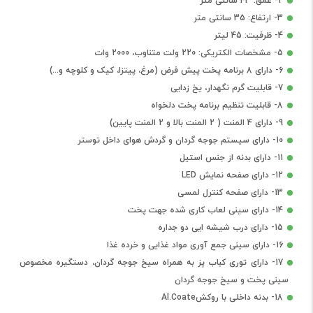
2- عمق: 43 سانتی متر
3- ارتفاع: 35 سانتی متر
4- ظرفیت: 45 لیتر
5- مشخصات الکتریکی: 220 ولت متناوب، 2000 وات
6- دارای 8 برنامه پخت پیش فرض (مرغ، پیتزا، کیک و کلوچه و...)
7- قابلیت گرم نگهدار، یخ زدایی
8- قابلیت تنظیم برنامه پخت دلخواه
9- دارای 4 المنت ( 2 المنت بالا و 2 المنت پایین)
10- دارای سیستم جوجه گردان و گردش هوای داخل توستر
11- دارای بدنه از جنس استیل
12- دارای صفحه نمایش LED
13- دارای صفحه کنترل لمسی
14- دارای سینی لعاب کاری شده جهت پخت
15- دارای درب شیشه ایی دو جداره
16- دارای سینی جمع آوری مواد غذایی و خرده غذا
17- دارای توری کباب پز به همراه سیخ جوجه گردان، دستگیره مخصوص
سینی پخت و سیخ جوجه گردان
18- بدنه داخلی با روکشAl.Coate