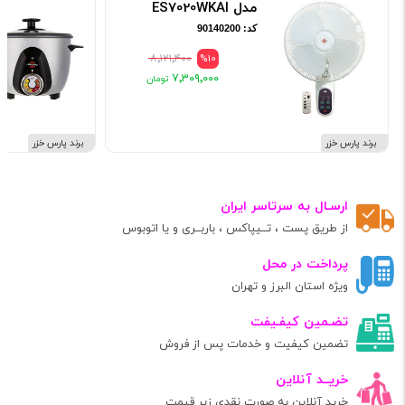
مدل ES7020WKAI
کد: 90140200
۸٬۱۲۱٬۴۰۰
%10
۷٬۳۰۹٬۰۰۰
برند پارس خزر
برند پارس خزر
ارسـال به سرتاسر ایران
از طریق پست ، تــیپاکس ، باربــری و یا اتوبوس
پرداخت در محل
ویژه استان البرز و تهران
تضـمین کیفـیفت
تضمین کیفیت و خدمات پس از فروش
خریــد آنلاین
خرید آنلاین به صورت نقدی زیر قیمت