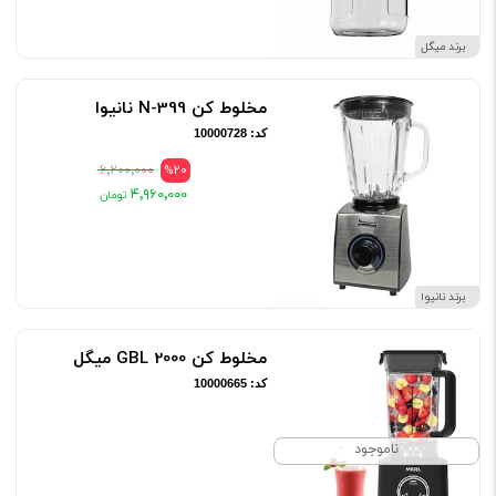
برند میگل
مخلوط کن N-399 نانیوا
کد: 10000728
۶٬۲۰۰٬۰۰۰
%20
۴٬۹۶۰٬۰۰۰
برند نانیوا
مخلوط کن GBL 2000 میگل
کد: 10000665
ناموجود