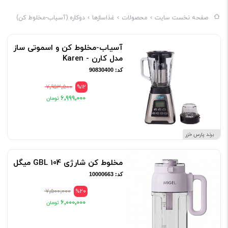
کودک تان کمک بگیرید. از ویژگی های یک مخلوط کن خوب می توان به
صفحه نخست سایت
محصولات
غذاسازها
دوکاره (آسیاب-مخلوط کن)
موتور قدرتمند، تیغه های محکم و مقاوم، طریقه کار آسان، پارج بزرگ،
خرد کردن یخ اشاره کرد.به همراه این مدل، آسیاب نیز به کاربر ارایه
آسیاب-مخلوط کن و اسموتی ساز
مدل کارن - Karen
می‌شود.
کد: 90830400
بهترین آسیاب مخلوط کن
۷٬۹۵۳٬۵۰۰
%12
۶٬۹۹۹٬۰۰۰
آسیاب-مخلوط کن های پارس خزر از سری محصولات لوازم خانگی پارس
خزر نیز مانند سایر محصولات فروشگاه دارای 25 گارانتی، خدمات پس
برند پارس خزر
از فروش پارس شید نماینده خدمات پس از فروش محصولات پارس
خزر در سراسر ایران با بیش از 450 مرکز خدمات می باشد.
مخلوط کن شارژی GBL 104 میگل
کد: 10000663
۷٬۵۰۰٬۰۰۰
%20
۶٬۰۰۰٬۰۰۰