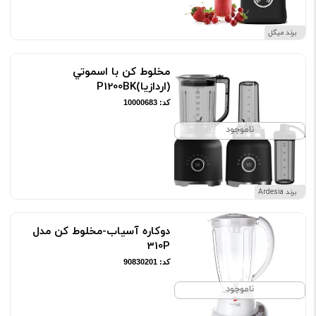
برند میگل
مخلوط کن با اسموتي
(اردازيا)P1200BK
کد: 10000683
ناموجود
برند Ardesia
دوکاره آسیاب-مخلوط کن مدل
310P
کد: 90830201
ناموجود