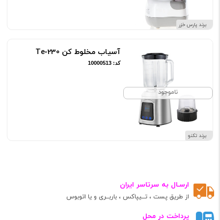
برند پارس خزر
آسیاب مخلوط کن Te‑230
کد: 10000513
ناموجود
برند تکنو
ارسـال به سرتاسر ایران
از طریق پست ، تــیپاکس ، باربــری و یا اتوبوس
پرداخت در محل