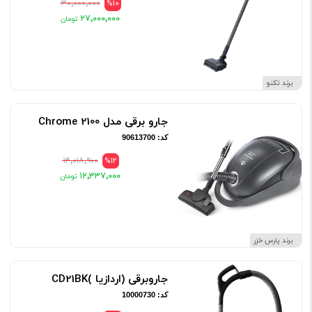
۳۰٬۰۰۰٬۰۰۰
%10
۲۷٬۰۰۰٬۰۰۰
برند تکنو
جارو برقی مدل 2100 Chrome
کد: 90613700
۱۴٬۰۱۸٬۹۰۰
%12
۱۲٬۳۳۷٬۰۰۰
برند پارس خزر
جاروبرقی (اردازیا )CD21BK
کد: 10000730