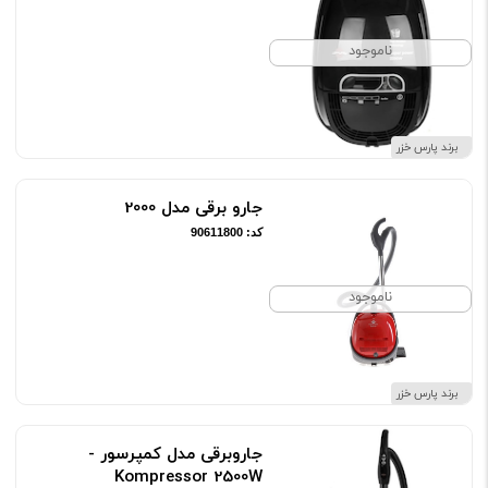
ناموجود
برند پارس خزر
جارو برقی مدل 2000
کد: 90611800
ناموجود
برند پارس خزر
جاروبرقی مدل کمپرسور -
Kompressor 2500W