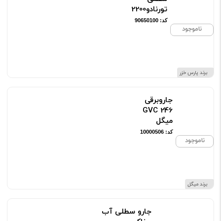
تورنادو2200
کد: 90650100
ناموجود
برند پارس خزر
جاروبرقی
GVC 246
میگل
کد: 10000506
ناموجود
برند میگل
جارو سطلی آب