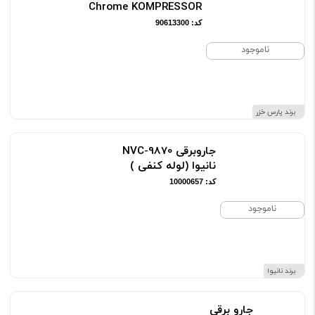
Chrome KOMPRESSOR
کد: 90613300
ناموجود
برند پارس خزر
جاروبرقی NVC-9870
نانیوا (لوله کنفی )
کد: 10000657
ناموجود
برند نانیوا
جارو برقی