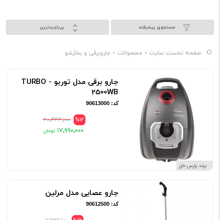
خوبی شناسایی کرده و شرایط خانه‌تان را بسنجید تا بتوانید یک صاحب
بهترین جاروبرقی، بهترین جاروشارژی یا بهترین بخارشو شوید.
جستجوی پیشرفته
پربازدیدترین
صفحه نخست سایت
محصولات
جاروبرقی و بخارشو
جارو برقی مدل توربو - TURBO
2500WB
کد: 90613000
۲۰٬۴۴۳٬۱۰۰
%12
۱۷٬۹۹۰٬۰۰۰
برند پارس خزر
جارو عصایی مدل مرلین
کد: 90612500