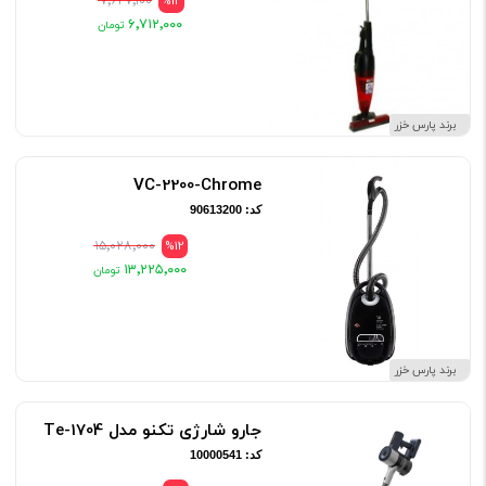
۷٬۶۲۷٬۱۰۰
%12
۶٬۷۱۲٬۰۰۰
برند پارس خزر
VC-2200-Chrome
کد: 90613200
۱۵٬۰۲۸٬۰۰۰
%12
۱۳٬۲۲۵٬۰۰۰
برند پارس خزر
جارو شارژی تکنو مدل Te-1704
کد: 10000541