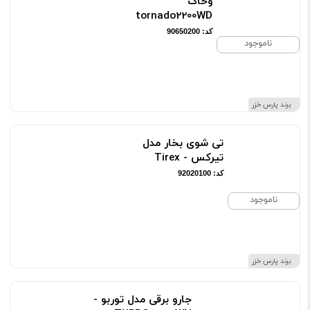
وخاک
tornado2200WD
کد: 90650200
ناموجود
برند پارس خزر
تی شوی بخار مدل
تیرکس - Tirex
کد: 92020100
ناموجود
برند پارس خزر
جارو برقی مدل توربو -