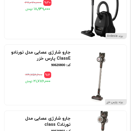
۲۷٬۰۷۰٬۰۰۰
%30
۱۸٬۹۴۹٬۰۰۰
برند Ardesia
جارو شارژی عصایی مدل تورنادو
ClassE پارس خزر
کد: 90620800
۲۴٬۷۵۶٬۶۰۰
%12
۲۱٬۷۸۶٬۰۰۰
برند پارس خزر
جارو شارژی عصایی مدل
تورنادclass C