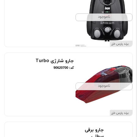
ناموجود
برند پارس خزر
جارو شارژی Turbo
کد: 90620700
ناموجود
برند پارس خزر
جارو برقی
سطلی