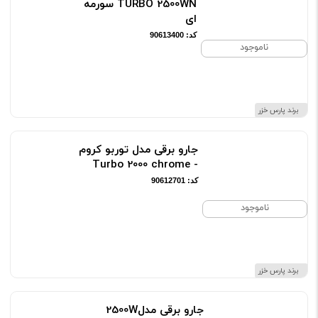
TURBO 2500WN سورمه
ای
کد: 90613400
ناموجود
برند پارس خزر
جارو برقی مدل توربو کروم
- Turbo 2000 chrome
کد: 90612701
ناموجود
برند پارس خزر
جارو برقی مدل2500W