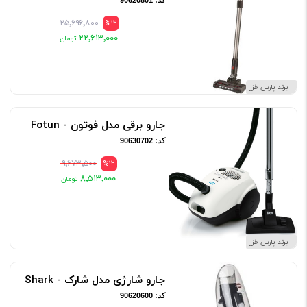
کد: 90620801
۲۵٬۶۹۶٬۸۰۰
%12
۲۲٬۶۱۳٬۰۰۰
برند پارس خزر
جارو برقی مدل فوتون - Fotun
کد: 90630702
۹٬۶۷۳٬۵۰۰
%12
۸٬۵۱۳٬۰۰۰
برند پارس خزر
جارو شارژی مدل شارک - Shark
کد: 90620600