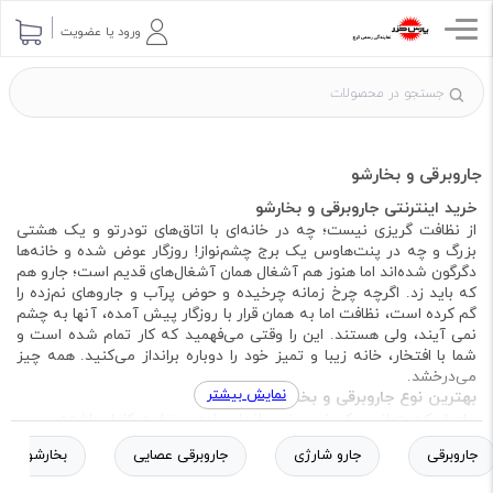
ورود یا عضویت
جاروبرقی و بخارشو
خرید اینترنتی جاروبرقی و بخارشو
از نظافت گریزی نیست؛ چه در خانه‌ای با اتاق‌های تودرتو و یک هشتی
بزرگ و چه در پنت‌هاوس یک برج چشم‌نواز! روزگار عوض شده و خانه‌ها
دگرگون شده‌اند اما هنوز هم آشغال همان آشغال‌های قدیم است؛ جارو هم
که باید زد. اگرچه چرخ زمانه چرخیده و حوض پرآب و جاروهای نم‌زده را
گم کرده است، نظافت اما به همان قرار با روزگار پیش آمده، آنها به چشم
نمی آیند، ولی هستند. این را وقتی می‌فهمید که کار تمام شده است و
شما با افتخار، خانه زیبا و تمیز خود را دوباره برانداز می‌کنید. همه چیز
می‌درخشد.
نمایش بیشتر
بهترین نوع جاروبرقی و بخارشو
برای اینکه بتوانید یک خرید خوب انجام داده و رضایت کامل داشته
باشید، با اندکی جستجو در بین جاروبرقی و بخارشو‌های پارس خزر می
جاروبرقی
جارو شارژی
جاروبرقی عصایی
بخارشو
توانید به مدلهای متنوع و متفاوتی از جاروبرقی، جارو شارژی، جارو عصایی
و بخارشو ها را مشاهده فرمایید باید قبل از هر چیز نیازهای خودتان را به