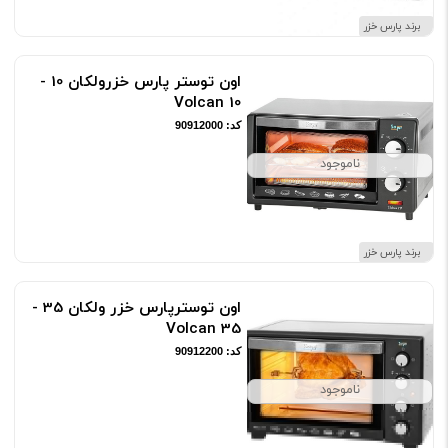
‌کند نیز توجه کنید.
برند پارس خزر
توستر ساده:
توستر ساده مناسب توست و برشته کردن نان صبحانه
اون توستر پارس خزرولکان 10 -
است.
Volcan 10
برند آون توستر
کد: 90912000
در میان برندهای متنوع، برند ایرانی پارس خزر با تکیه بر تولید کالای
ناموجود
باکیفیت ایرانی، نام آشنای خانواده های پارسی است. آون توسترهای
پارس خزر نیز از سری محصولات لوازم خانگی پارس خزر دارای 25
برند پارس خزر
گارانتی، خدمات پس از فروش پارس شید، نماینده خدمات پس از
اون توسترپارس خزر ولکان 35 -
فروش محصولات پارس خزر در سراسر ایران با بیش از 450 مرکز خدمات
Volcan 35
می باشد.
کد: 90912200
ناموجود